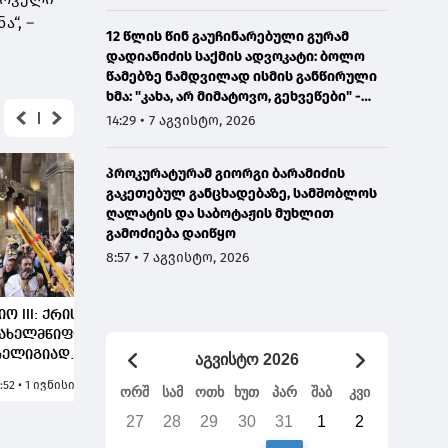
“, –
12 წლის წინ გაუჩინარებული გურამ
დადიანიძის საქმის ადვოკატი: ბოლო
წამებზე ნამდვილად ისმის განწირული
ხმა: "კახა, არ მიმატოვო, გეხვეწები" -
ვიდეოს დადებას ვაპირებდით
14:29 • 7 აგვისტო, 2026
ორშაბათისთვის, რადგან "გაჟონა",
ამიტომ დღეს მომიწია
პროკურატურამ გიორგი ბარამიძის
გაკეთებულ განცხადებაზე, სამშობლოს
ღალატის და საბოტაჟის მუხლით
გამოძიება დაიწყო
8:57 • 7 აგვისტო, 2026
იო III: ქრისტიანობის
შიო III: დიდება და
შიო II
ახელმწიფო
მადლობა უფალს
შრომით
ელიგიად
იმისთვის, რომ იგი
ქრისტ
აგვისტო 2026
ამოცხადებამ
არის მოწყალე,
ღირებ
1:52 • 1 ივნისი, 2026
14:26 • 7 ივნისი, 2026
8:10 • 16
ორშ
სამ
ოთხ
ხუთ
პარ
შაბ
კვი
ანსაზღვრა ჩვენი ერის
მოსიყვარულე და
დაფუძ
ხოვრება, წარმოშვა
სულგრძელი, რომ ჩვენ
სადაც
27
28
29
30
31
1
2
ამრავი დიდი
კიდევ გვაქვს დრო
მართე