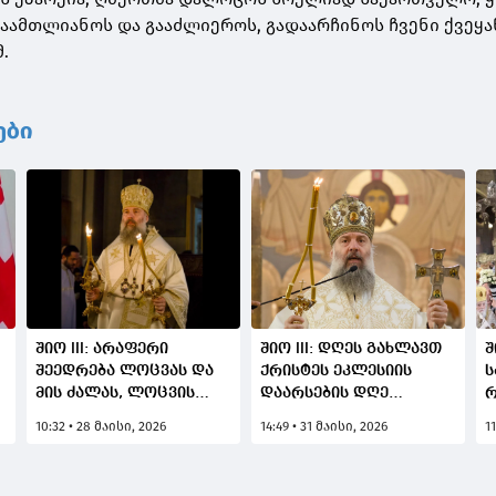
აამთლიანოს და გააძლიეროს, გადაარჩინოს ჩვენი ქვეყანა
.
ები
შიო III: არაფერი
შიო III: დღეს გახლავთ
შ
შეედრება ლოცვას და
ქრისტეს ეკლესიის
ს
მის ძალას, ლოცვის
დაარსების დღე
რ
დროს განქარვდება
დედამიწაზე - ჩვენ
გ
10:32 • 28 მაისი, 2026
14:49 • 31 მაისი, 2026
1
მწუხარება, სევდა,
ვცხონდებით, სულს
გ
გარბიან დემონები,
გადავირჩენთ ამ
ც
ყოველგვარი
ეკლესიის წევრობით,
უ