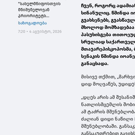
"სახელმწიფოსთვის
ჩვენ, როგორც ადამია
მნიშვნელოვან
სინანულიც. წმინდა ი
პრიორიტეტს
გვახსენებს, გვასწავ
საქართველოს ტყეების,
საზოგადოება
მხოლოდ მომზადებაა 
განსაკუთრებით კი
7:20 • 4 აგვისტო, 2026
დეგრადირებული
პასუხისგება თითოეულ
ტყეების აღდგენა
სრულიად საქართველ
წარმოადგენს"
მთავარეპისკოპოსმა, 
სენაკის წმინდა იოა
განაცხადა.
მისივე თქმით, „მარხვ
დიდ მოღვაწეს, უდიდეს
„დღეს არის ამ შესან
ნათლისმცემლის შობის
ამ ტაძრის მშენებლობ
ძალიან დიდი ნაწილი 
მშენებლობაში. განსა
განსაკუთრებით გავიხ