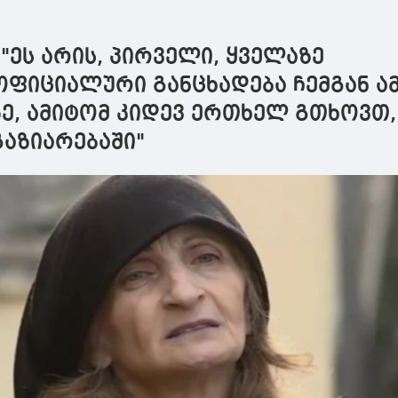
ლ
წინააღმდეგობა და
ქრისტეს სხეულში
ა
ცხრება ვნებები
მყოფობით და
ტ
სულიწმიდის მადლით
ე
 "ეს არის, პირველი, ყველაზე
და ძალით, რომელიც
გვაკურთხებს,
ფიციალური განცხადება ჩემგან ამ
განგვწმენდს და
ე, ამიტომ კიდევ ერთხელ გთხოვთ,
გვაცხონებს
აზიარებაში"