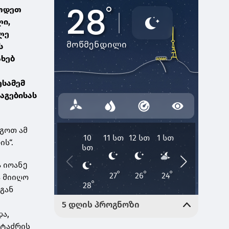
ცოდეთ
ლი,
ხლე
ს
ახებ
ესამემ
აგებისას
აგოთ ამ
ს“.
ა იოანე
ა მიიღო
დგან
და,
 ტაძრის