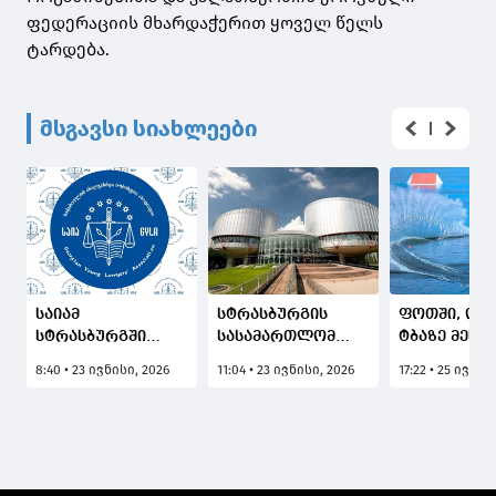
ფედერაციის მხარდაჭერით ყოველ წელს
ტარდება.
მსგავსი სიახლეები
საიამ
სტრასბურგის
ფოთში, ოქ
სტრასბურგში
სასამართლომ
ტბაზე მესამ
რუსეთის
გიორგი
დღეა ევრო
8:40 • 23 ივნისი, 2026
11:04 • 23 ივნისი, 2026
17:22 • 25 ივლი
წინააღმდეგ
ანწუხელიძისა და
და აფრიკის
გიორგი
სხვა ქართველი
წყალსათხ
ანწუხელიძისა და
სამხედროების
ჩემპიონატი
სხვა ქართველი
წამებისა და
მიმდინარე
სამხედრო
მკვლელობისთვის
(ფოტოკოლა
პირების საქმეები
რუსეთს