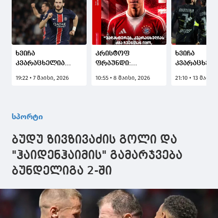
ხვიჩა
კრისტოფ
ხვიჩა
კვარაცხელია
ფრაუნდი:
კვარაცხელ
ჩემპიონთა ლიგის
შემიძლია
იბრაჰიმ მბა
19:22 • 7 მაისი, 2026
10:55 • 8 მაისი, 2026
21:10 • 13 მაისი
კვირის სიმბოლურ
დავადასტურო,
გოლებით „
გუნდში
თორნიკე
სენ-ჟერმენმ
დაასახელეს
კვარაცხელიამ
„ლანსი“
"ბაიერნში"
დაამარცხა
სპორტი
ითამაშა და
ჩემპიონობა
გოლიც გაიტანა
გაინაღდა (
ბუდუ ზივზივაძის გოლი და
"ჰაიდენჰაიმის" გამარჯვება
ბუნდელიგა 2-ში