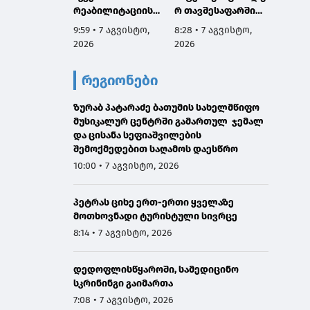
რეაბილიტაციის
რ თავშესაფარში
გამოავ
სამუშაოები
ძაღლების
საიდან
9:59 • 7 აგვისტო,
8:28 • 7 აგვისტო,
8:23 • 
დაათვალიერა
ჰიპერპოპულაციის
ხე-ტყი
2026
2026
2026
მართვის
მოპოვე
პროგრამის
შორის
რეგიონები
მიმდინარეობას
ტრანს
გაეცნო
ფაქტი
ზურაბ პატარაძე ბათუმის სახელმწიფო
მუსიკალურ ცენტრში გამართულ ჯემალ
და ცისანა სეფიაშვილების
შემოქმედებით საღამოს დაესწრო
10:00 • 7 აგვისტო, 2026
პეტრას ციხე ერთ-ერთი ყველაზე
მოთხოვნადი ტურისტული სივრცე
8:14 • 7 აგვისტო, 2026
დედოფლისწყაროში, სამედიცინო
სკრინინგი გაიმართა
7:08 • 7 აგვისტო, 2026