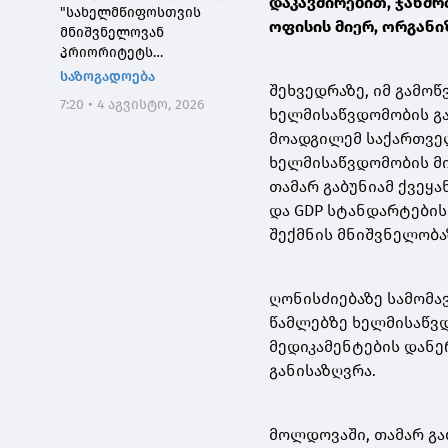
დაკავშირებით, ჯანმ
"სახელმწიფოსთვის
ოფისის მიერ, ორგან
მნიშვნელოვან
პრიორიტეტს
საქართველოს ტყეების,
საზოგადოება
შეხვედრაზე, იმ გამო
განსაკუთრებით კი
7:20 • 4 აგვისტო, 2026
დეგრადირებული
ხელმისაწვდომობის გა
ტყეების აღდგენა
მოადგილემ საქართველ
წარმოადგენს"
ხელმისაწვდომობის მ
თამარ გაბუნიამ ქვეყ
და GDP სტანდარტები
შექმნის მნიშვნელობაზ
ღონისძიებაზე სამომ
წამლებზე ხელმისაწვდო
მედიკამენტების დან
განისაზღვრა.
მოლდოვაში, თამარ გ