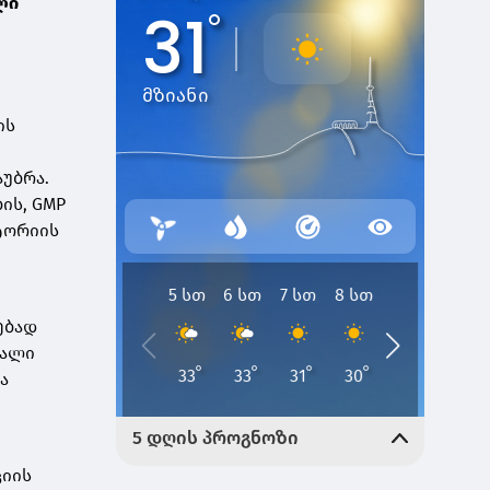
ლი
ის
უბრა.
ის, GMP
ტორიის
ებად
ხალი
ა
ციის