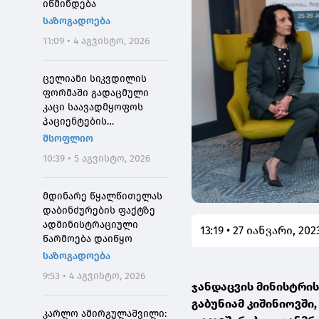
იწმინდება
საზოგადოება
11:09 • 4 აგვისტო, 2026
ცელიანი სიკვდილის
ფორმაში გადაცმული
კაცი საავადმყოფოს
პაციენტების
შეშინებისთვის
მსოფლიო
დააჯარიმეს
10:39 • 5 აგვისტო, 2026
მდინარე წყალწითელას
დაბინძურების ფაქტზე
ადმინისტრაციული
13:19 • 27 იანვარი, 202
წარმოება დაიწყო
საზოგადოება
9:53 • 4 აგვისტო, 2026
ჯანდაცვის მინისტრი
გაბუნიამ კიშინიოვშ
კარლო ამირგულაშვილი: