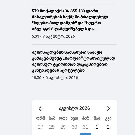
579 მოქალაქის 34 855 130 ლარი
მისაკუთრების საქმეში ბრალდებულ
"სფერო ჰოლდინგის" და "სფერო
ინვესტის" დამფუძნებელს და
თანამშრომელს 12 და 8 წლით
5:31 • 7 აგვისტო, 2026
პატიმრობა მიესაჯათ
შემოსავლების სამსახური საბაჟო
გამშვებ პუნქტ „სარფში“ ტრანზიტულად
შემოსულ ტვირთთან დაკავშირებით
განცხადებას ავრცელებს
18:50 • 6 აგვისტო, 2026
აგვისტო 2026
ორშ
სამ
ოთხ
ხუთ
პარ
შაბ
კვი
27
28
29
30
31
1
2