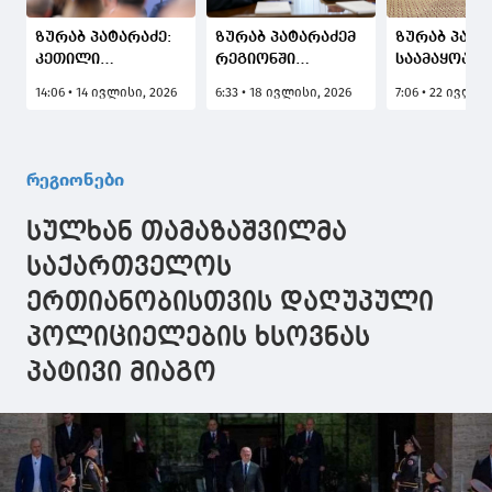
ზურაბ პატარაძე:
ზურაბ პატარაძემ
ზურაბ პატა
კეთილი
რეგიონში
საამაყოა, 
ჩანაფიქრი
ტურისტულ
მეცნიერებ
14:06 • 14 ივლისი, 2026
6:33 • 18 ივლისი, 2026
7:06 • 22 ივლის
უდიდეს
სეზონზე
ეროვნული
პროექტად იქცა -
არსებული
აკადემიის 8
იწყება
ვითარება და
წლის
საქველმოქმედო
დაგეგმილი
იუბილესად
რეგიონები
და
ღონისძიებები
მიძღვნილი
საგანმანათლებლო
განიხილა
ღონისძიებე
სულხან თამაზაშვილმა
ცენტრ
აჭარიდან დ
"ბეთლემის"
საქართველოს
მშენებლობა,
ერთიანობისთვის დაღუპული
რომელიც ჩვენი
რეგიონისთვის
პოლიციელების ხსოვნას
მნიშვნელოვანი
კერა გახდება
პატივი მიაგო