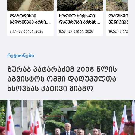
ლაგოდეხში
სოფელ ხირსაში
ლანჩხუთის
სადრენაჟე არხის
დამშრობი არხის
მუნიციპალ
გაწმენდითი
1500-მეტრიანი
ფიჩორის
8:17 • 28 მაისი, 2026
8:53 • 29 მაისი, 2026
10:52 • 8 ივნისი
სამუშაოები
მონაკვეთი
მაგისტრალ
მიმდინარეობს
დანალექი
არხის
გრუნტისგან
სარეაბილი
იწმინდება
სამუშაოები
რეგიონები
მიმდინარე
ზურაბ პატარაძემ 2008 წლის
აგვისტოს ომში დაღუპულთა
ხსოვნას პატივი მიაგო