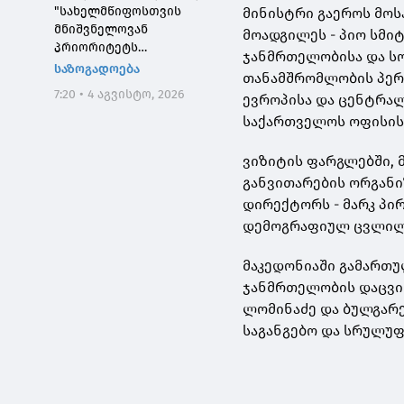
"სახელმწიფოსთვის
მინისტრი გაეროს მო
მნიშვნელოვან
მოადგილეს - პიო სმი
პრიორიტეტს
ჯანმრთელობისა და სო
საქართველოს ტყეების,
საზოგადოება
თანამშრომლობის პერს
განსაკუთრებით კი
7:20 • 4 აგვისტო, 2026
ევროპისა და ცენტრა
დეგრადირებული
ტყეების აღდგენა
საქართველოს ოფისის
წარმოადგენს"
ვიზიტის ფარგლებში, 
განვითარების ორგანიზ
დირექტორს - მარკ პირ
დემოგრაფიულ ცვლილე
მაკედონიაში გამართ
ჯანმრთელობის დაცვის
ლომინაძე და ბულგარ
საგანგებო და სრულუფ