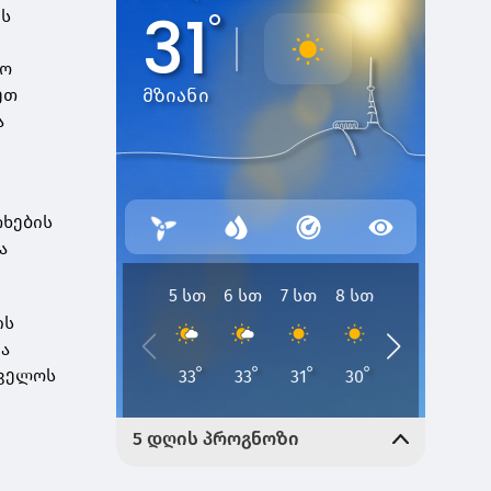
ის
ლო
ეთ
ა
ა
თხების
ა
ის
ა
თველოს