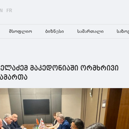
N
FR
მსოფლიო
ბიზნესი
სამართალი
საზო
ველაძემ მაკედონიაში ორმხრივი
გამართა