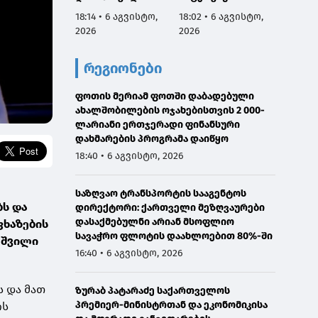
აგვისტოს
სამარცხვინო
ვეტერ
18:14 • 6 აგვისტო,
18:02 • 6 აგვისტო,
17:50 •
ნამდვილად
სადაც აფხაზებს
სახელ
2026
2026
2026
იმყოფებოდა
პატივით
მივმარ
საავადმყოფოში,
მოიხსენიებს და
ბარამი
რეგიონები
რამდენიმე კვირით
მათ ღირსებას
საჯარ
ადრე დაგეგმილ
უწონებს
მოიხა
გამოკვლევაზე
ფოთის მერიამ ფოთში დაბადებული
უარყოს
ახალშობილების ოჯახებისთვის 2 000-
გავრც
ლარიანი ერთჯერადი ფინანსური
დაუდა
დახმარების პროგრამა დაიწყო
ინფორმ
წარმო
18:40 • 6 აგვისტო, 2026
მტკიც
საზღვაო ტრანსპორტის სააგენტოს
ბს და
დირექტორი: ქართველი მეზღვაურები
დასაქმებულნი არიან მსოფლიო
ფხაზების
სავაჭრო ფლოტის დაახლოებით 80%-ში
აშვილი
16:40 • 6 აგვისტო, 2026
ს და მათ
ზურაბ პატარაძე საქართველოს
პრემიერ-მინისტრთან და ეკონომიკისა
ის