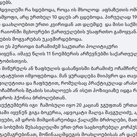
დებს.
ნამდვილეში რა ხდებოდა, როცა ის მხოლოდ აფხაზეთის ომ
ნამყოფი, არც ერთხელ 10 დღეს არ ცდებოდა. პირველად 19
 დაახლოებით ერთი კვირიდან ათ დღემდე და მისი საქმ
რაიონში მცხოვრები ქართველების უსაფრთხო გამოყვან
ების მოგვარებას უკავშირდებოდა.
ი ეს პერიოდი ბარამიძემ საკუთარი პოლიტიკური
იყენა. იმავე წლის 11 ნოემბერის არჩევნებში საქართვე
ტობისთვის.
 მიწურულს ან ზაფხულის დასაწყისში ბარამიძე ოჩამჩირე
სტატუსით იმყოფებოდა. მან ყურადღება მიიპყრო და თავ
 ჟილეტითა და ჩაფხუტით, რომელსაც პრაქტიკულად არას
ოჩამჩირის შტაბის სიახლოვეს ან ისეთ პოზიციაზე იდგა 
სდროს ჰქონია ბრძოლებთან.
6 სექტემბერს იგი ჩამოსული იყო 20 კაციან ჯგუფთან ერთა
ი იყვნენ გიგა ბოკერია, ადვოკატი შალვა შავგულიძე, ა
სხვები, ამ დროს მიმდინარეობდა ქალაქში ბრძოლები, მა
ში სოხუმის შესასვლელში ერთ-ერთ საცხოვრებელ კორპუ
გაემაგრებინათ, მოწინააღმდეგის მოახლოებისას არ დაე