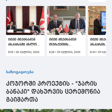
გივი მიქანაძემ
გივი მიქანაძემ
გივი მიქანა
ანკარაში ახლო
თურქეთის
ანკარის
აღმოსავლეთის
ახალგაზრდობისა
უნივერსიტე
6:55 • 28 ივლისი, 2026
6:28 • 29 ივლისი, 2026
8:49 • 29 ივლის
ტექნიკური
და სპორტის
რექტორმა
უნივერსიტეტის
მინისტრთან
საქართველ
ადმინისტრაციის
ორმხრივი
უნივერსიტ
წარმომადგენლებთან
შეხვედრა
პარტნიორო
საზოგადოება
თანამშრომლობის
გამართა
გაძლიერებ
გაძლიერების
პერსპერქტი
კოჯორში პროექტის - "ჯარის
საკითხები
განიხილეს
განიხილა
ბანაკი" დახურვის ცერემონია
გაიმართა