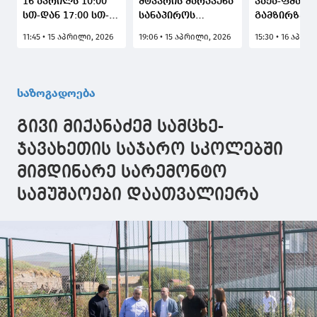
16 აპრილს 10:00
მტკვრის მარჯვენა
ვაჟა-ფშავე
სთ-დან 17:00 სთ-
სანაპიროს
გამზირზე ს
მდე ჯაპანას
გარკვეულ
მოძრაობა
11:45 • 15 აპრილი, 2026
19:06 • 15 აპრილი, 2026
15:30 • 16 აპრი
სარკინიგზო
მონაკვეთზე
დროებით
გადასასვლელზე
საგზაო მოძრაობა
შეიზღუდებ
დაგეგმილი
დროებით
სამუშაოების გამო
შეიზღუდება
საზოგადოება
მოძრაობა
დროებით
გივი მიქანაძემ სამცხე-
შეიზღუდება
ჯავახეთის საჯარო სკოლებში
მიმდინარე სარემონტო
სამუშაოები დაათვალიერა