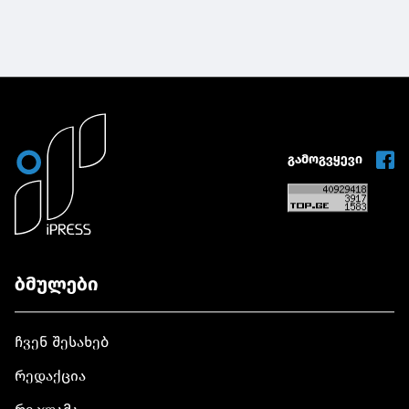
"ჯარის ბანაკის"
პროექტია,
2026 წლის გახსნის
რომელიც
ცერემონიაზე
ახალგაზრდებთან
ახალგაზრდებს
მიმართებით
მიმართა
გვაქვს
გამოგვყევი
ბმულები
ჩვენ შესახებ
რედაქცია