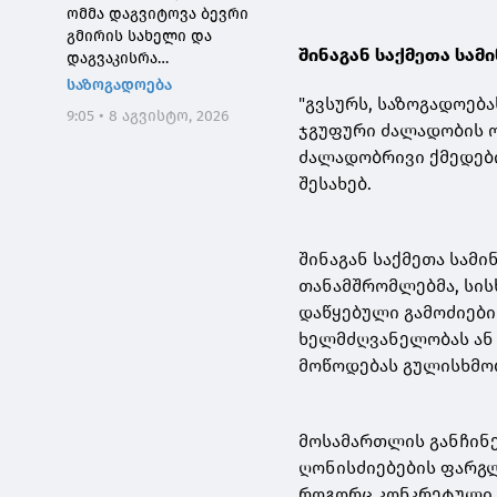
ომმა დაგვიტოვა ბევრი
გმირის სახელი და
შინაგან საქმეთა სამ
დაგვაკისრა
პასუხისმგებლობა, რომ
საზოგადოება
"გვსურს, საზოგადოებ
ერთი ნაბიჯით არ
9:05 • 8 აგვისტო, 2026
დავიხიოთ უკან ჩვენი
ჯგუფური ძალადობის ო
ქვეყნის ინტერესებზე
ძალადობრივი ქმედები
ზრუნვისას და
შესახებ.
მშვიდობით შევძლოთ
საქართველოს
გაერთიანება
შინაგან საქმეთა სა
თანამშრომლებმა, სის
დაწყებული გამოძიები
ხელმძღვანელობას ან 
მოწოდებას გულისხმობ
მოსამართლის განჩინ
ღონისძიებების ფარგ
როგორც კონკრეტული პ