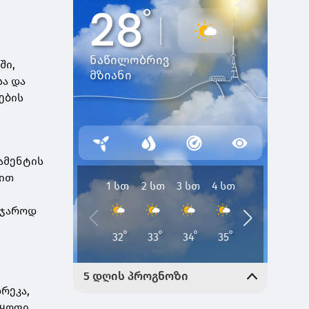
ში,
ა და
ების
ამენტის
ბით
აჯაროდ
რეკა,
მყოფი