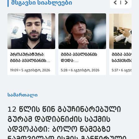
მსგავსი სიახლეები
პროკურატურა:
გიგა ავალიანის
გიგა ავალი
გიგა ავალიანის
დედა:
საქმესთან
გარდაცვალების
სახელმწიფოებრივად,
დაკავშირებ
19:09 • 5 აგვისტო, 2026
5:28 • 6 აგვისტო, 2026
5:37 • 6 აგვისტ
საქმის ერთ-ერთი
სამართლებრივად
შსს-მ კიდე
მონაწილე ნია
სამართალი
ფიგურანტი,
იმნაძე
ნამდვილად
ანასტასია
დაკავებულია
აღდგა, თუმცა, წინ
ბერუაშვილ
სამართალი
ძალიან დიდი,
დააკავა
სერიოზული და
12 წლის წინ გაუჩინარებული
მასშტაბური
ბრძოლა გველის
გურამ დადიანიძის საქმის
ადვოკატი: ბოლო წამებზე