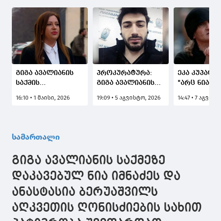
გიგა ავალიანის
პროკურატურა:
ეკა კუპატაძ
საქმის
გიგა ავალიანის
"არც ნია იმ
პროკურორი:
გარდაცვალების
ადვოკატს დ
16:10 • 1 მაისი, 2026
19:09 • 5 აგვისტო, 2026
14:47 • 7 აგვისტ
სასამართლომ
საქმის ერთ-ერთი
ანასტასია
დააკმაყოფილა
მონაწილე ნია
ბერუაშვილ
ბრალდების
იმნაძე
ადვოკატს 
მხარის
დაკავებულია
საქმის მას
სამართალი
შუამდგომლობა
არ აქვთ, ა
ნია იმნაძის
არიან რა წ
გიგა ავალიანის საქმეზე
მოწმის სახით
მასალებში"
იძულებით
დაკავებულ ნია იმნაძეს და
მოყვანასთან
ანასტასია ბერუაშვილს
დაკავშირებით
აღკვეთის ღონისძიების სახით