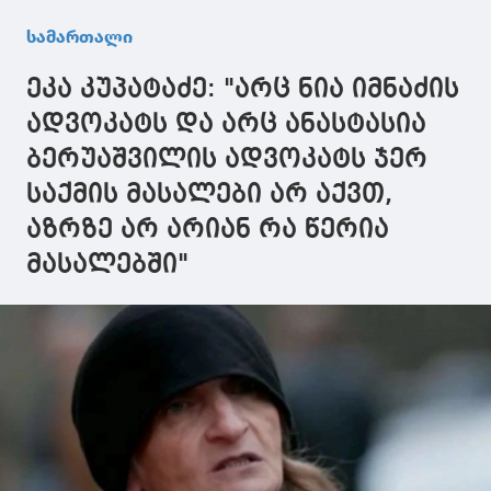
გამოყოფილ
საქმეზე,
იმნაძე
საქმეზე,
ჯგუფურად
დაკავებულ
სამართალი
ჯგუფურად
ჯანმრთელობის
ჯანმრთელობის
განზრახ მძიმე
ეკა კუპატაძე: "არც ნია იმნაძის
განზრახ მძიმე
დაზიანებაში
დაზიანებაში
დახმარების
ადვოკატს და არც ანასტასია
დახმარების
ფაქტზე
ბერუაშვილის ადვოკატს ჯერ
ფაქტზე ერთ პირს
ბრალდებულ
ბრალდება
გიორგი მალანიას
საქმის მასალები არ აქვთ,
წარუდგინა
აღკვეთის
ღონისძიების
აზრზე არ არიან რა წერია
სახით პატიმრობა
მასალებში"
შეეფარდა