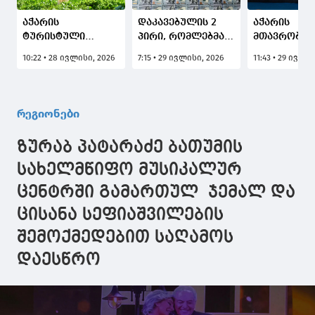
აჭარის
დაკავებულის 2
აჭარის
ტურისტული
პირი, რომლებმაც
მთავრობის
პოტენციალი
აჭარის რეგიონში
თავმჯდომა
10:22 • 28 ივლისი, 2026
7:15 • 29 ივლისი, 2026
11:43 • 29 ივლი
საერთაშორისო
გაასაღეს 20 500
ზურაბ პატა
მედიის
აშშ დოლარის
გალა-კონც
ყურადღების
ოდენობის ყალბი
"გონიოს ჰა
ცენტრში კიდევ
100 და 50-
დაესწრო
რეგიონები
ერთხელ მოექცა
დოლარიანი
კუპიურები
ზურაბ პატარაძე ბათუმის
სახელმწიფო მუსიკალურ
ცენტრში გამართულ ჯემალ და
ცისანა სეფიაშვილების
შემოქმედებით საღამოს
დაესწრო