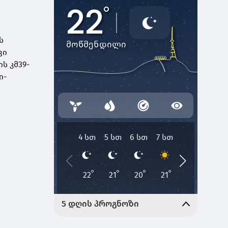
ს
ვი
ს კმ39-
ი-