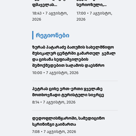
ფშაველას
სერიოზული,
პროექ
გამზირების
ოფიციალური
იწყება
18:43 • 7 აგვისტო,
17:00 • 7 აგვისტო,
16:38 •
კვეთიდან ჟვანიას
განცხადება ჩემგან
2026
2026
2026
მოედნის
ამ 10 თვის
მიმართულებით
მანძილზე, ამიტომ
რეგიონები
მოძრაობა
კიდევ ერთხელ
დროებით
გთხოვთ,
შეიზღუდება
ზურაბ პატარაძე ბათუმის სახელმწიფო
დამეხმარეთ
მუსიკალურ ცენტრში გამართულ ჯემალ
გაზიარებაში"
და ცისანა სეფიაშვილების
შემოქმედებით საღამოს დაესწრო
10:00 • 7 აგვისტო, 2026
პეტრას ციხე ერთ-ერთი ყველაზე
მოთხოვნადი ტურისტული სივრცე
8:14 • 7 აგვისტო, 2026
დედოფლისწყაროში, სამედიცინო
სკრინინგი გაიმართა
7:08 • 7 აგვისტო, 2026