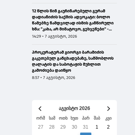
12 წლის წინ გაუჩინარებული გურამ
დადიანიძის საქმის ადვოკატი: ბოლო
წამებზე ნამდვილად ისმის განწირული
ხმა: "კახა, არ მიმატოვო, გეხვეწები" -
ვიდეოს დადებას ვაპირებდით
14:29 • 7 აგვისტო, 2026
ორშაბათისთვის, რადგან "გაჟონა",
ამიტომ დღეს მომიწია
პროკურატურამ გიორგი ბარამიძის
გაკეთებულ განცხადებაზე, სამშობლოს
ღალატის და საბოტაჟის მუხლით
გამოძიება დაიწყო
8:57 • 7 აგვისტო, 2026
აგვისტო 2026
ორშ
სამ
ოთხ
ხუთ
პარ
შაბ
კვი
27
28
29
30
31
1
2