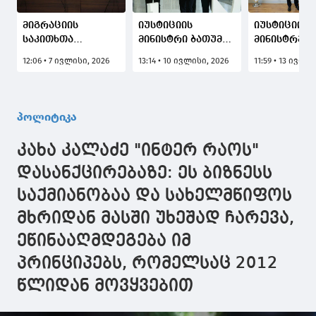
მიგრაციის
იუსტიციის
იუსტიციის
საკითხთა
მინისტრი ბათუმის
მინისტრმა
სამთავრობო
იუსტიციის სახლის
UNIDROIT-ის
12:06 • 7 ივლისი, 2026
13:14 • 10 ივლისი, 2026
11:59 • 13 ივლი
კომისიის 35-ე
თანამშრომლებს
გენერალუ
სხდომა კომისიის
შეხვდა
მდივანთან
თავმჯდომარემ,
საქართველ
საქართველოს
და ორგანიზ
პოლიტიკა
იუსტიციის
შორის
მინისტრმა პაატა
თანამშრომ
კახა კალაძე "ინტერ რაოს"
სალიამ გახსნა
გაღრმავებ
პერსპექტივ
დასანქცირებაზე: ეს ბიზნესს
განიხილა
საქმიანობაა და სახელმწიფოს
მხრიდან მასში უხეშად ჩარევა,
ეწინააღმდეგება იმ
პრინციპებს, რომელსაც 2012
წლიდან მოვყვებით