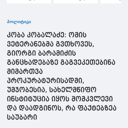
დამოკიდებული,
საზოგადოებრივი
მხოლოდ
გავწევრიანდებით
ტრანსპორტის
კრწანისზე 
თუ არა
საჭიროებაზე
აკეთებთ
ევროკავშირსა და
მორგებული
გაცხადებას
პოლიტიკა
ნატოში - ჩვენი
ქალაქი - ეს
თქვენ ხომ 
სუვერენიტეტის,
პრიორიტეტია
რომ Eagle Hi
კობა კობალაძე: ომის
დამოუკიდებლობის
პროექტი ეხ
და
გონიოსაც, 
ვეტერანებმა გვთხოვეს,
ღირებულებების
რამე
გიორგი ბარამიძის
ხარჯზე არ ხდება
განსხვავებ
არსად შესვლა
კეთდება?
განცხადებაზე გაგვეკეთებინა
მიმართვა
პროკურატურისადმი,
უმჯობესია, სახელმწიფო
ინსტიტუცია იყოს მომკვლევი
და დაადგინოს, რა ფაქტებზეა
საუბარი