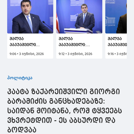
შალვა
შალვა
შალვა
პაპუაშვილი
პაპუაშვილი:
პაპუაშვილი
ოპოზიციაზე:
პეტერ ფიშერი
ხელახლა უ
9:06 • 3 ივნისი, 2026
9:12 • 3 ივნისი, 2026
9:16 • 3 ივნისი,
მანდატები
თავის ლოგიკურ
მივმართოთ
დაყარეს ბაიდენის
დასასრულამდე
ბრიუსელს დ
ადმინისტრაციის
მივიდა, მან
ელჩებს, აპ
მოთხოვნით და
ქსენოფობიური
თუ არა ამ 
პოლიტიკა
დღეს შეიცვალეს
განცხადება
დაგმობას, 
აზრი, რადგან აშშ-
გააკეთა - ეს
ესეც უნდა
პაატა ზაქარეიშვილი გიორგი
ის ახალმა
განცხადება ბევრ
გაიყვანონ 
ადმინისტრაციამ
რამეს აჩვენებს
შეხლა-
ბარამიძის განცხადებაზე:
სხვანაირი
შემოხლაში,
საიდან მოიტანა, რომ ტყვეებს
პოზიცია დაანახა -
რომელიც
ამაზე დიდი
შემთხვევით
ვხვრეტდით - ეს აბსურდი და
სირცხვილი რა
ქუჩაში მოხ
შეიძლება იყოს?
ოქტომბერს
ბოდვაა