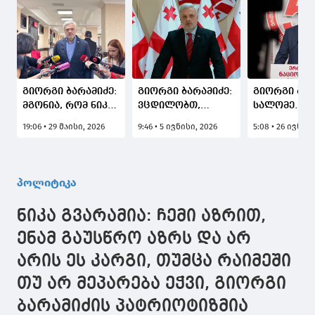
გიორგი ბარამიძე:
გიორგი ბარამიძე:
გიორგი ბარ
მგონია, რომ ნიკა
ვცდილობთ,
სალომე
მელია
ვიყოთ ის პარტია,
ზურაბიშვილ
19:06 • 29 მაისი, 2026
9:46 • 5 ივნისი, 2026
5:08 • 26 ივნისი
შეცდომაშია
რომლისთვისაც
საერთოდ რ
შეყვანილი, ისიც
მთავარი
გაქვთ პრეტ
ციხეში ზის
საქართველოს
პოლიტიკუ
გადარჩენაა და
სარბიელზე?
პოლიტიკა
არა სხვადასხვა
პოლიტიკურ
ნიკა გვარამია: ჩემი აზრით,
ძალასთან
კინკლაობა და
ენამ გაუსწრო აზრს და არ
დაპირისპირება
არის ეს კარგი, თუმცა რაიმეში
თუ არ მეპარება ეჭვი, გიორგი
ბარამიძის პატრიოტიზმია