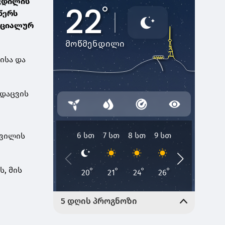
კვდილის
წერს
ოციალურ
ისა და
ვდაცვის
შვილის
ს, მის
ც