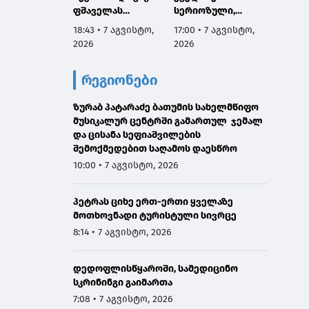
ფშაველას
სერიოზული,
პროექ
გამზირების
ოფიციალური
იწყება
18:43 • 7 აგვისტო,
17:00 • 7 აგვისტო,
16:38 •
კვეთიდან ჟვანიას
განცხადება ჩემგან
2026
2026
2026
მოედნის
ამ 10 თვის
მიმართულებით
მანძილზე, ამიტომ
რეგიონები
მოძრაობა
კიდევ ერთხელ
დროებით
გთხოვთ,
შეიზღუდება
ზურაბ პატარაძე ბათუმის სახელმწიფო
დამეხმარეთ
მუსიკალურ ცენტრში გამართულ ჯემალ
გაზიარებაში"
და ცისანა სეფიაშვილების
შემოქმედებით საღამოს დაესწრო
10:00 • 7 აგვისტო, 2026
პეტრას ციხე ერთ-ერთი ყველაზე
მოთხოვნადი ტურისტული სივრცე
8:14 • 7 აგვისტო, 2026
დედოფლისწყაროში, სამედიცინო
სკრინინგი გაიმართა
7:08 • 7 აგვისტო, 2026