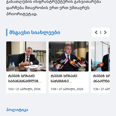
განათლების ინფრასტრუქტურის განვითარება
დარჩება მთავრობის ერთ-ერთ უმთავრეს
პრიორიტეტად.
მსგავსი სიახლეები
რევაზ სოხაძე:
რევაზ სოხაძე:
რევაზ სოხა
საგანმანათლებლო
ხარისხზე
ანაკლია-
ინფრასტრუქტურის
კომპრომისი არ
განმუხური
7:02 • 27 აპრილი, 2026
7:08 • 27 აპრილი, 2026
7:36 • 27 აპრილ
გაუმჯობესება
იქნება - ყველა
მნიშვნელო
მთავრობის ერთ-
პროექტი უნდა
ტურისტულ
ერთი
ემსახურებოდეს
ცენტრი გახ
პრიორიტეტია
მომავალ თაობებს
პოლიტიკა