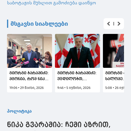
საბოტაჟის მუხლით გამოძიება დაიწყო
მსგავსი სიახლეები
გიორგი ბარამიძე:
გიორგი ბარამიძე:
გიორგი ბარ
მგონია, რომ ნიკა
ვცდილობთ,
სალომე
მელია
ვიყოთ ის პარტია,
ზურაბიშვილ
19:06 • 29 მაისი, 2026
9:46 • 5 ივნისი, 2026
5:08 • 26 ივნისი
შეცდომაშია
რომლისთვისაც
საერთოდ რ
შეყვანილი, ისიც
მთავარი
გაქვთ პრეტ
ციხეში ზის
საქართველოს
პოლიტიკუ
გადარჩენაა და
სარბიელზე?
პოლიტიკა
არა სხვადასხვა
პოლიტიკურ
ნიკა გვარამია: ჩემი აზრით,
ძალასთან