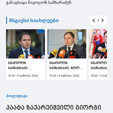
განაცხადა ნიკოლოზ სამხარაძემ.
მსგავსი სიახლეები
ნიკოლოზ
ნიკოლოზ
ნიკოლოზ
სამხარაძე:
სამხარაძე: ბოლო
სამხარაძე: 
ბრიუსელშიც
პერიოდში
მსოფლიოში
15:10 • 9 ივნისი, 2026
15:18 • 9 ივნისი, 2026
15:20 • 9 ივნისი
ხვდებიან, რომ
საქართველოსა
ერთი წამყვ
საქართველოს
და ამერიკის ახალ
ძალაა,
მოქალაქეებისთვის
ადმინისტრაციას
ურთიერთო
უვიზო რეჟიმის
შორის
გასაღრმავ
პოლიტიკა
გაუქმება მათი
ურთიერთობები
ნაბიჯებს 
იმიჯისთვის იქნება
გადაიტვირთა,
მივესალმე
პაატა ზაქარეიშვილი გიორგი
ცუდი, რადგან
უილსონი