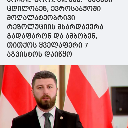
დაგიჭერო - ჩვენ
დახმარების
და იმედი მა
უნდა გვეყოს
გარეშე, არაა
გამოსწორდ
ცდილობენ, ევროსაბჭოში
მოთმინება
საჭირო
მოღალატეობრივი
პოლიტიკური
სარჩულის
რეზოლუციის მხარდაჭერა
მიკერება
გადაფარონ და ამბობენ,
თითქოს ყველაფერი 7
აგვისტოს დაიწყო