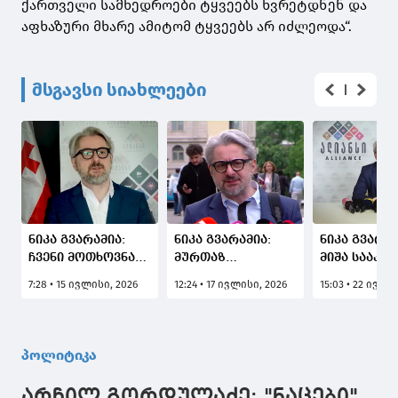
ქართველი სამხედროები ტყვეებს ხვრეტდნენ და
აფხაზური მხარე ამიტომ ტყვეებს არ იძლეოდა“.
მსგავსი სიახლეები
ნიკა გვარამია:
ნიკა გვარამია:
ნიკა გვარამ
ჩვენი მოთხოვნაა,
მურთაზ
მიშა სააკა
მაქსიმალურად
ზოდელავასთან
პოლიტიკუ
7:28 • 15 ივლისი, 2026
12:24 • 17 ივლისი, 2026
15:03 • 22 ივლი
მოვიახლოვოთ ის,
დაკავშირებით
პატიმართა 
რასაც ჰქვია
რამე განცხადება
არ შეყვანას
არჩევნები, რაზეც
რომ ყოფილიყო
გამართლებ
ირაკლი
საჭირო,
აქვს და ვე
პოლიტიკა
კობახიძემ
გააკეთებდა ოჯახი
ექნება. მძი
მითხრა,
სხვისი
შეცდომა მგ
არჩილ გორდულაძე: "ნაცები"