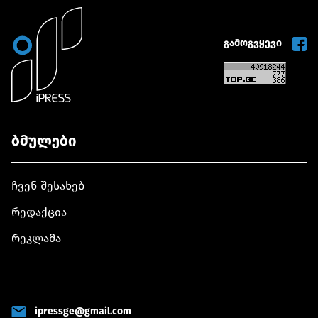
დასტური, რომ
ინფორმაციის,
ამით არაფ
საქართველოს
სადაც მოქმედ
იცვლება
მიმართ
პრეზიდენტად
გამოგვყევი
ევრობიუროკრატიის
სალომე
ქმედებები
ზურაბიშვილი იყო
თითიდან
მითითებული
გამოწოვილია
ბმულები
ჩვენ შესახებ
რედაქცია
რეკლამა
ipressge@gmail.com