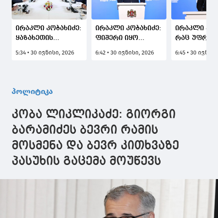
ირაკლი კობახიძე:
ირაკლი კობახიძე:
ირაკლი კობ
ყაზახეთის
ფიშერი იყო
რაც უფრო 
პრემიერთან
ერთადერთი
დაიშლება
5:34 • 30 ივნისი, 2026
6:42 • 30 ივნისი, 2026
6:45 • 30 ივნისი
განვიხილეთ
ელჩი, რომელმაც
აგენტურა, 
ვაჭრობისა და
ყველაფერი
მეტი
ინვესტიციების
გააკეთა
დაპირისპი
ზრდის,
იმისათვის, რომ
იქნება აგე
პოლიტიკა
რეგიონული
დაზიანებულიყო
შიგნით, მი
დაკავშირებადობის
ურთიერთობები
უკეთესი ჩვ
კობა ლიკლიკაძე: გიორგი
გაძლიერებისა და
საქართველოსა
დემოკრატ
ხალხთაშორისი
და გერმანიის
სისტემის
ბარამიძეს ბევრი რამის
კავშირების კიდევ
ფედერაციულ
განვითარე
მოსმენა და ბევრ კითხვაზე
უფრო
რესპუბლიკას
გაღრმავების
შორის, იმედია, ეს
პასუხის გაცემა მოუწევს
საკითხები
ყველაფერი
შეიცვლება