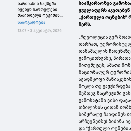
სააშკარაოზეა გამოსა
ხარძიანის საქმეში
იყვნენ ჩართულები
ყველაფერს აკეთებენ 
მაშინდელი რეჟიმის
„ქართული ოცნების" 
მაღალჩინოსნები, ეს
საზოგადოება
წერს.
საქმე კიდევ ერთხელ
13:07 • 3 აგვისტო, 2026
შეგვახსენებს იმას, თუ
„რევოლუცია ვერ მოახ
როგორი სისხლიანი იყო,
დარჩათ, ტერორისტული
პირდაპირი გაგებით,
"ნაცმოძრაობის" რეჟიმი
დანაშაულის ჩადენაზე
გამოკითხვაზე, პირად
მითუმეტეს, ამათი მო
ნაციონალურ ტერორის
ავადმყოფი მანიაკები
მოკლა თუ გაუჭირდება
შემდეგ ნაცრეჟიმი გას
გამოსატანი ვისი დავ
თბილისის ციდან ბომბ
სიმყრალე ჩაიდინეს ბ
არჩევნებზე! ბიძინა ი
და "ქართული ოცნების"