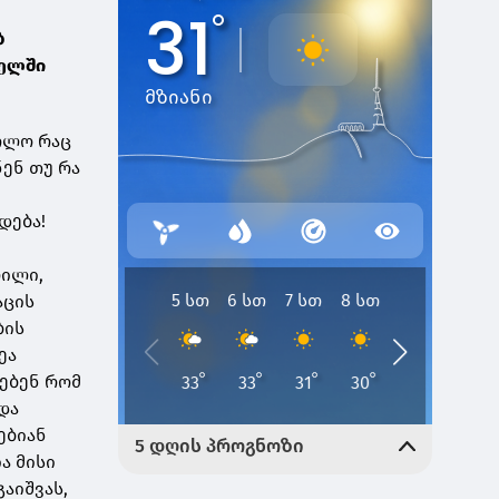
ბ
სელში
ბოლო რაც
ენ თუ რა
დება!
რილი,
აცის
ბის
ეა
თებენ რომ
და
ებიან
ა მისი
აიშვას,