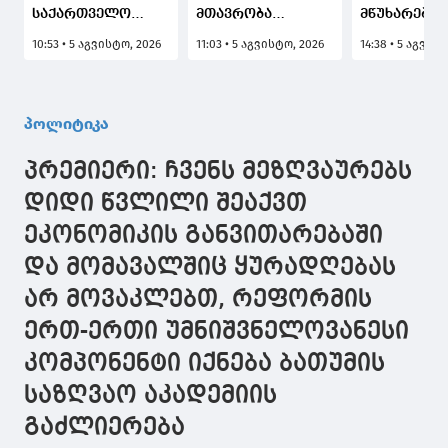
საქართველო
მთავრობა
მწუხარებას
მსოფლიოში ერთ-
ყველაფერს
გამოვთქვა
10:53 • 5 აგვისტო, 2026
11:03 • 5 აგვისტო, 2026
14:38 • 5 აგვის
ერთი პირველი
გააკეთებს
სამცხე-ჯავ
ქვეყანაა,
იმისათვის, რომ
მხარეში
რომელიც
კიდევ უფრო
სახელმწიფ
მედიკამენტ
მეტად გააღრმაოს
რწმუნებული
პოლიტიკა
"ჯივინოსტატს"
როგორც
ზაალ
შეიძენს და
პოლიტიკური, ისე
გელაშვილი
პრემიერი: ჩვენს მეზღვაურებს
დაავადების
სავაჭრო-
გარდაცვალ
მართვის
ეკონომიკური
გამო, ჩვენ
დიდი წვლილი შეაქვთ
სახელმწიფო
ურთიერთობები
მისი
ეკონომიკის განვითარებაში
პროგრამაში
ცენტრალური
გარდაცვალ
დანერგავს
აზიის ქვეყნებთან
მძიმე დანა
და მომავალშიც ყურადღებას
არ მოვაკლებთ, რეფორმის
ერთ-ერთი უმნიშვნელოვანესი
კომპონენტი იქნება ბათუმის
საზღვაო აკადემიის
გაძლიერება