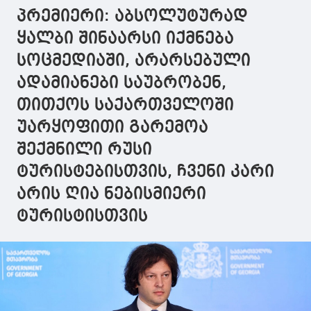
ამძიმებს
გინდა? ბოკერია
გამოგივიდა
პრემიერი: აბსოლუტურად
ხელისუფლებაში
იყო ის ადამიანი,
მაგრამ ჩემ
ყოფნის წარსული
ვისაც არ
ერთხელ
ყალბი შინაარსი იქმნება
ტვირთი
მიჰქონდა ამბები
გამოშვებულ
სოცმედიაში, არარსებული
პირველ პირამდე
უკვე ვერაფ
უზამთ
ადამიანები საუბრობენ,
თითქოს საქართველოში
უარყოფითი გარემოა
შექმნილი რუსი
ტურისტებისთვის, ჩვენი კარი
არის ღია ნებისმიერი
ტურისტისთვის