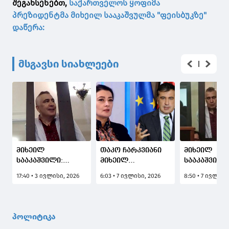
შეგახსენებთ,
საქართველოს ყოფიმა
პრეზიდენტმა მიხეილ სააკაშვულმა "ფეისბუკზე"
დაწერა:
მსგავსი სიახლეები
მიხეილ
თაკო ჩარკვიანი
მიხეილ
სააკაშვილი:
მიხეილ
სააკაშვილი
„ნაცმოძრაობის“
სააკაშვილზე:
შეიძლება
17:40 • 3 ივლისი, 2026
6:03 • 7 ივლისი, 2026
8:50 • 7 ივლისი
ერთ-ერთი
უშიშროების
სააკაშვილი
მთავარი მიღწევა
საბჭოს მდივნად
გააჩუმოთ, 
უმაგრესი
ჰყავდა ბოკერია,
მოკლათ კი
ახალგაზრდობის
ამაზე დიდი
(რაც უკვე
პოლიტიკა
მოზიდვაა, მათ არ
შეცდომა რა
ერთხელ თი