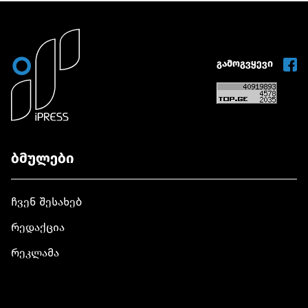
სისხლისმსმელი
BFMTV-ის ე
ტერორისტული
გაჟღერებუ
ორგანიზაციის
რეპლიკის 
სამარცხვინო
დააჯარიმეს
ლიდერი
გამოგვყევი
ბმულები
ჩვენ შესახებ
რედაქცია
რეკლამა