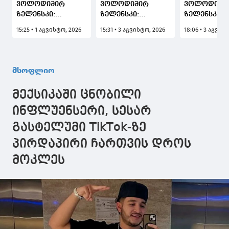
ვოლოდიმირ
ვოლოდიმირ
ვოლოდიმი
ზელენსკი:
ზელენსკი:
ზელენსკიმ 
უკრაინელმა
ყველაფერს
უკრაინის ე
15:25 • 1 აგვისტო, 2026
15:31 • 3 აგვისტო, 2026
18:06 • 3 აგვის
სამხედროებმა შავ
გავაკეთებთ, რომ
ოლგა
ზღვაში რუსული
პუტინი ომის
სტეფანიშინ
კონტეინერმზიდის
დასრულებას
თანამდებო
ჩაძირეს და
ზამთრის
გაათავისუ
მსოფლიო
ბაშკირეთში
დადგომამდე
რუსეთის
დათანხმდეს
მექსიკაში ცნობილი
ნავთობის
გადამამუშავებელ
ინფლუენსერი, სესარ
ქარხნებზე
გასტელუმი TikTok-ზე
იერიშები მიიტანეს
პირდაპირი ჩართვის დროს
მოკლეს