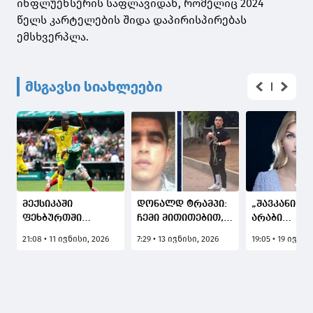
ინფლუენსერის საფლავიდან, რომელიც 2024
წელს კარტელების შიდა დაპირისპირებას
ემსხვერპლა.
მსგავსი სიახლეები
მექსიკაში
დონალდ ტრამპი:
„შავკანიანი
ფეხბურთში
ჩემი მითითებით,
არაბი
მსოფლიოს 23-ე
აშშ-ის ძალებმა
იმიგრანტებ
21:08 • 11 ივნისი, 2026
7:29 • 13 ივნისი, 2026
19:05 • 19 ივნის
ჩემპიონატი
სასიკვდილო
ქალებისთვ
გაიხსნა
დარტყმა
მთავარი
განახორციელეს
საფრთხეა“ 
და მოკლეს ერთ-
ულტრამემა
ერთი ყველაზე
ინფლუენსე