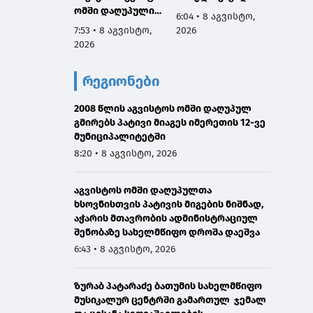
ომში დაღუპული
მართლ
6:04 • 8 აგვისტო,
გმირების ხსოვნას,
ლი ეკ
7:53 • 8 აგვისტო,
2026
6:01 • 
მათი პატრიოტიზმი
მოქმე
2026
2026
არის სამაგალითო,
აღევლ
ჩვენ გვეკისრება
საღმრ
რეგიონები
ვალი ამ გმირების
ლიტურ
წინაშე,
პანაშვ
ყველაფერი
2008 წლის აგვისტოს ომში დაღუპულ
დაღუპ
გავაკეთოთ
გმირებს პატივი მიაგეს იმერეთის 12-ვე
სულებ
მშვიდობიანი გზით
მუნიციპალიტეტში
საქართველოს
8:20 • 8 აგვისტო, 2026
ტერიტორიული
მთლიანობის
აგვისტოს ომში დაღუპულთა
აღსადგენად
ხსოვნისთვის პატივის მიგების ნიშნად,
აჭარის მთავრობის ადმინისტრაციულ
შენობაზე სახელმწიფო დროშა დაეშვა
6:43 • 8 აგვისტო, 2026
ზურაბ პატარაძე ბათუმის სახელმწიფო
მუსიკალურ ცენტრში გამართულ ჯემალ