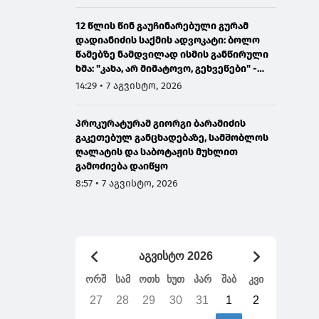
12 წლის წინ გაუჩინარებული გურამ
დადიანიძის საქმის ადვოკატი: ბოლო
წამებზე ნამდვილად ისმის განწირული
ხმა: "კახა, არ მიმატოვო, გეხვეწები" -
ვიდეოს დადებას ვაპირებდით
14:29 • 7 აგვისტო, 2026
ორშაბათისთვის, რადგან "გაჟონა",
ამიტომ დღეს მომიწია
პროკურატურამ გიორგი ბარამიძის
გაკეთებულ განცხადებაზე, სამშობლოს
ღალატის და საბოტაჟის მუხლით
გამოძიება დაიწყო
8:57 • 7 აგვისტო, 2026
აგვისტო 2026
ორშ
სამ
ოთხ
ხუთ
პარ
შაბ
კვი
27
28
29
30
31
1
2