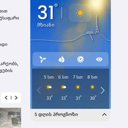
ბით
იუსაფარი
ადი
არეობს,
ყების