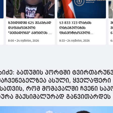
ზუგდიდში 625 შეკვრად
53 833 723 ლარის
შ
დაფასოებული
ღირებულების
შ
"მეთადონი" ამოიღეს -
ფსიქოტროპული
6
დაკავებულია უკრაინის
წამლებით უკანონო
გ
8:00 • 24 ივნისი, 2026
8:33 • 24 ივნისი, 2026
6
2 მოქალაქე
ვაჭრობის საქმეზე
"
დაკავებულია
დ
ორგანიზებული ჯგუფის
ქ
17 წევრი, 3-ზე
გამოცხადდება ძებნა,
სისხლისსამართლებრივი
ხიძე: ბათუმის პორტში ტვირთბრუნ
დევნა დაიწყო 24
იურიდიული პირის
აჩვენებელზეა ასული, ყველაფერი
მიმართ
სათვის, რომ მომავალში ჩვენი სა
ურა მაქსიმალურად განვითარდეს