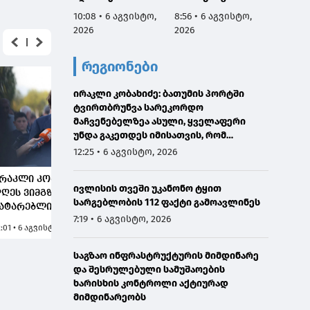
რეაბილიტირდა
მართვ
10:08 • 6 აგვისტო,
8:56 • 6 აგვისტო,
8:53 • 
ექსპე
2026
2026
2026
კომიტე
სესიის
რეგიონები
ფარგლ
საქარ
ირაკლი კობახიძე: ბათუმის პორტში
იუსტიც
ტვირთბრუნვა სარეკორდო
მინის
მაჩვენებელზეა ასული, ყველაფერი
მოადგ
უნდა გაკეთდეს იმისათვის, რომ
ზოდელ
მომავალში ჩვენი საპორტო
მაღალ
12:25 • 6 აგვისტო, 2026
ინფრასტრუქტურა მაქსიმალურად
ორმხრ
განვითარდეს
შეხვე
რაკლი კობახიძე:
ივლისის თვეში უკანონო ტყით
გამარ
ღეს ვიმგზავრეთ
სარგებლობის 112 ფაქტი გამოავლინეს
ატარებლით,
7:19 • 6 აგვისტო, 2026
ომელიც ახალი
2:01 • 6 აგვისტო, 2026
იჩქარით მოძრაობს,
ანამდე მგზავრობის
საგზაო ინფრასტრუქტურის მიმდინარე
რო იყო 5,5 საათი და
და შესრულებული სამუშაოების
გზავრობის დრო ახლა
ხარისხის კონტროლი აქტიურად
რის 4 საათამდე
მიმდინარეობს
ემცირებული, რაც