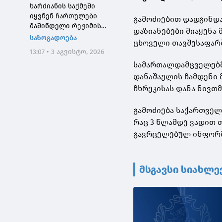
ხარძიანის საქმეში
იყვნენ ჩართულები
გამოძიებით დადგინდა
მაშინდელი რეჟიმის
დაზიანებები მიაყენა
მაღალჩინოსნები, ეს
საზოგადოება
ცხოველი თავშესაფარშ
საქმე კიდევ ერთხელ
13:07 • 3 აგვისტო, 2026
შეგვახსენებს იმას, თუ
სამართალდამცველებმა
როგორი სისხლიანი იყო,
პირდაპირი გაგებით,
დანაშაულის ჩამდენი 
"ნაცმოძრაობის" რეჟიმი
ჩხრეკისას დანა ნივთ
გამოძიება საქართველ
რაც 3 წლამდე ვადით 
გავრცელებულ ინფორმ
მსგავსი სიახლე