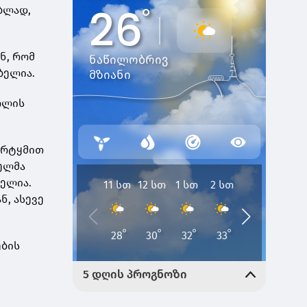
ებლად,
ნ, რომ
ბელია.
ძოლის
დარტყმით
ელმა
ბელია.
ნ, ასევე
ების