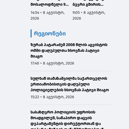
მოსალოდნელი 9-
ბევრი გმირის
ომში 
11 აგვისტოს
სახელი და
გმირებ
14:54 • 8 აგვისტო,
9:05 • 8 აგვისტო,
7:53 • 
საქართველოში
დაგვაკისრა
მათი 
2026
2026
2026
პასუხისმგებლობა,
არის ს
რომ ერთი ნაბიჯით
ჩვენ გ
რეგიონები
არ დავიხიოთ უკან
ვალი ა
ჩვენი ქვეყნის
წინაშე,
ზურაბ პატარაძემ 2008 წლის აგვისტოს
ინტერესებზე
ყველა
ომში დაღუპულთა ხსოვნას პატივი
ზრუნვისას და
გავაკ
მიაგო
მშვიდობით
მშვიდო
შევძლოთ
საქარ
17:40 • 8 აგვისტო, 2026
საქართველოს
ტერიტ
გაერთიანება
მთლია
სულხან თამაზაშვილმა საქართველოს
აღსად
ერთიანობისთვის დაღუპული
პოლიციელების ხსოვნას პატივი მიაგო
15:22 • 8 აგვისტო, 2026
სასაზღვრო პოლიციის უფროსის
მოადგილემ, სანაპირო დაცვის
დეპარტამენტის დირექტორთან და