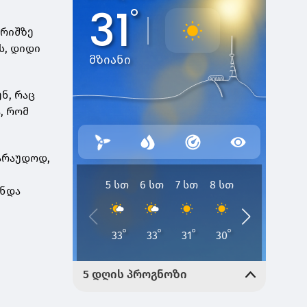
არიშზე
ს, დიდი
ნ, რაც
, რომ
ვარაუდოდ,
ჩნდა