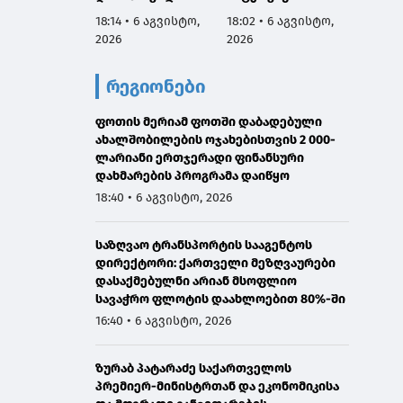
აგვისტოს
სამარცხვინო
ვეტერ
18:14 • 6 აგვისტო,
18:02 • 6 აგვისტო,
17:50 •
ნამდვილად
სადაც აფხაზებს
სახელ
2026
2026
2026
იმყოფებოდა
პატივით
მივმარ
საავადმყოფოში,
მოიხსენიებს და
ბარამი
რეგიონები
რამდენიმე კვირით
მათ ღირსებას
საჯარ
ადრე დაგეგმილ
უწონებს
მოიხა
გამოკვლევაზე
ფოთის მერიამ ფოთში დაბადებული
უარყოს
ახალშობილების ოჯახებისთვის 2 000-
გავრც
ლარიანი ერთჯერადი ფინანსური
დაუდა
დახმარების პროგრამა დაიწყო
ინფორმ
წარმო
18:40 • 6 აგვისტო, 2026
მტკიც
საზღვაო ტრანსპორტის სააგენტოს
დირექტორი: ქართველი მეზღვაურები
დასაქმებულნი არიან მსოფლიო
სავაჭრო ფლოტის დაახლოებით 80%-ში
16:40 • 6 აგვისტო, 2026
ზურაბ პატარაძე საქართველოს
პრემიერ-მინისტრთან და ეკონომიკისა