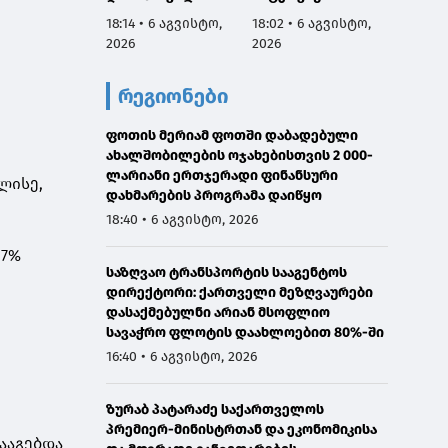
აგვისტოს
სამარცხვინო
ვეტერ
18:14 • 6 აგვისტო,
18:02 • 6 აგვისტო,
17:50 •
ნამდვილად
სადაც აფხაზებს
სახელ
2026
2026
2026
იმყოფებოდა
პატივით
მივმარ
საავადმყოფოში,
მოიხსენიებს და
ბარამი
რეგიონები
რამდენიმე კვირით
მათ ღირსებას
საჯარ
ადრე დაგეგმილ
უწონებს
მოიხა
გამოკვლევაზე
ფოთის მერიამ ფოთში დაბადებული
უარყოს
ახალშობილების ოჯახებისთვის 2 000-
გავრც
ლარიანი ერთჯერადი ფინანსური
დაუდა
ლისე,
დახმარების პროგრამა დაიწყო
ინფორმ
წარმო
18:40 • 6 აგვისტო, 2026
მტკიც
.7%
საზღვაო ტრანსპორტის სააგენტოს
დირექტორი: ქართველი მეზღვაურები
დასაქმებულნი არიან მსოფლიო
სავაჭრო ფლოტის დაახლოებით 80%-ში
16:40 • 6 აგვისტო, 2026
ზურაბ პატარაძე საქართველოს
პრემიერ-მინისტრთან და ეკონომიკისა
ააგებდა