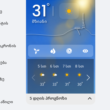
ე
ნტის
აკრონის
ება
რზე
ნაწილი