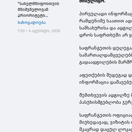
მისულიყო.
"სახელმწიფოსთვის
მნიშვნელოვან
პირველადი ინფორმაცი
პრიორიტეტს
რამდენიმე საათით ად
საქართველოს ტყეების,
საზოგადოება
განსაკუთრებით კი
სამსახურისა და ადგი
7:20 • 4 აგვისტო, 2026
დეგრადირებული
დროს საფრთხეში არ ყ
ტყეების აღდგენა
წარმოადგენს"
საფრანგეთის დელეგაც
სამართალდამცველებმა
გადაადგილების მარშრ
აფეთქების შედეგად დ
ინფორმაცია დაშავებუ
შემთხვევის ადგილზე 
პასუხისმგებლობა ჯერ
საფრანგეთის ოფიციალ
მიუხედავად, ვიზიტის
მკაცრად დაცულ ლოკაც