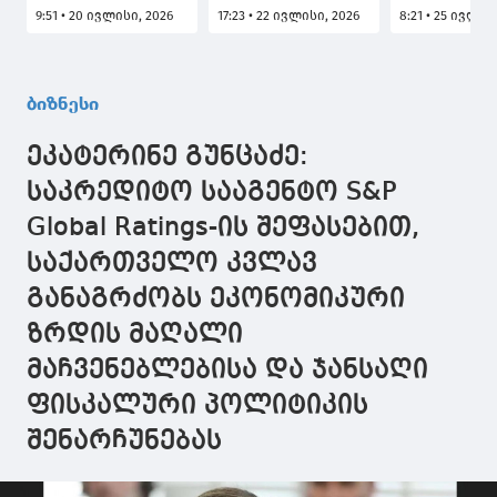
არსებული
ფოსტა“
სტატისტიკი
9:51 • 20 ივლისი, 2026
17:23 • 22 ივლისი, 2026
8:21 • 25 ივლის
ადგილობრივი
მნიშვნელოვან
ეროვნული
ექსპორტის
როლს თამაშობს
სამსახური 
რეკორდული
საქართველოს
სტატისტიკ
მაჩვენებელი
ლოგისტიკური და
სისტემა
ბიზნესი
განპირობებულია
სატრანზიტო ჰაბის
საერთაშორ
ქვეყანაში
განვითარების
სტანდარტე
ეკატერინე გუნცაძე:
არსებული
მიმართულებით
შესაბამისობ
მიმზიდველი
მონაცემთა
საკრედიტო სააგენტო S&P
ბიზნესგარემოთი
ხარისხისა 
Global Ratings-ის შეფასებით,
ინსტიტუცი
განვითარებ
საქართველო კვლავ
კუთხით
გლობალურ
განაგრძობს ეკონომიკური
მოწინავე
ზრდის მაღალი
პოზიციებზე
მაჩვენებლებისა და ჯანსაღი
ფისკალური პოლიტიკის
შენარჩუნებას