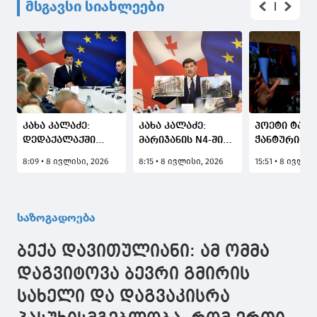
მსგავსი სიახლეები
კახა კალაძე:
კახა კალაძე:
პოეტი ტარ
დედაქალაქში
მარიჯანის N4-ში
ჭანტურია
მოსულ ინტენსიურ
"ცენტრ პოინტის"
გარდაიცვა
8:09 • 8 ივლისი, 2026
8:15 • 8 ივლისი, 2026
15:51 • 8 ივლის
ნალექის გამო,
დაუსრულებელი
პრობლემურ
მშენებლობა იყო,
ლოკაციებზე
კომპანია კი,
იმყოფებოდნენ
რომელიც ამჟამად
საზოგადოება
შესაბამისი
აწარმოებს
სამსახურები და
სამუშაოებს,
ბექა დავითულიანი: ამ ომმა
ყველა პრობლემა
თავად
აღმოიფხვრება
დაზარალებულებმა
დაგვიტოვა ბევრი გმირის
შეარჩიეს
სახელი და დაგვაკისრა