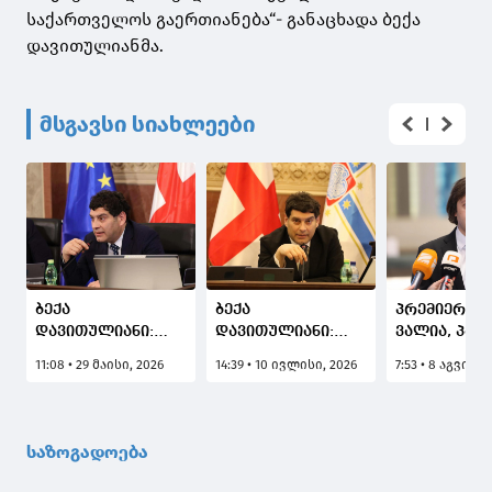
საქართველოს გაერთიანება“- განაცხადა ბექა
დავითულიანმა.
მსგავსი სიახლეები
ბექა
ბექა
პრემიერი: ჩ
დავითულიანი:
დავითულიანი:
ვალია, პატ
სისტემური
კრწანისის ტყე-
მივაგოთ
11:08 • 29 მაისი, 2026
14:39 • 10 ივლისი, 2026
7:53 • 8 აგვისტ
დანაშაული არის
პარკის
აგვისტოს ო
ის, როდესაც
მიმდებარედ
დაღუპული
სისტემა ხელს
მშენებლობასთან
გმირების ხ
აფარებს შესაძლო
დაკავშირებით
მათი
საზოგადოება
დამნაშავეებს, რაც
სპეკულაციები არ
პატრიოტიზ
წინა
სრულდება
არის