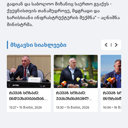
გადიან და საბოლოო მიზანიც საერთო გვაქვს -
ქვეყნისთვის თანამედროვე, მდგრადი და
ხარისხიანი ინფრასტრუქტურის შექმნა“ – აღნიშნა
მინისტრმა.
მსგავსი სიახლეები
რევაზ სოხაძე:
რევაზ სოხაძე:
რევაზ სოხა
ინდექსაციასთან
უპასუხისმგებლო
ინფრასტრ
დაკავშირებული
კომპანიებს
პროექტები
13:27 • 15 მაისი, 2026
13:30 • 15 მაისი, 2026
10:06 • 18 მაისი
ცვლილებები არის
ტენდერებში
ეკონომიკუ
პასუხი იმაზე
მონაწილეობის
ზრდაში დი
რასაც
უფლება
წვლილს შე
სამშენებლო
შეეზღუდებათ