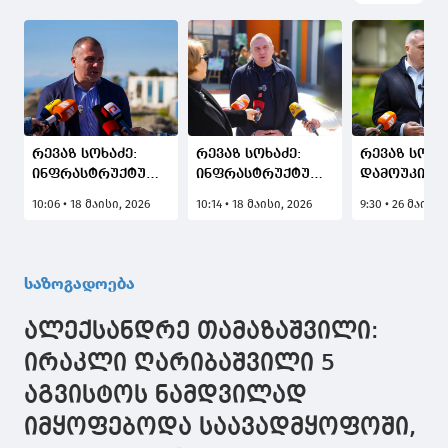
რევაზ სოხაძე:
რევაზ სოხაძე:
რევაზ სოხა
ინფრასტრუქტურული
ინფრასტრუქტურულ
დამოუკიდე
პროექტები
პროექტებში
გაძლიერებ
10:06 • 18 მაისი, 2026
10:14 • 18 მაისი, 2026
9:30 • 26 მაისი,
ეკონომიკურ
ჩართვას მხოლოდ
ყოველდღი
ზრდაში დიდ
პასუხისმგებლობიანი
შრომით იწყ
წვლილს შეიტანს
კომპანიები
შეძლებენ
საზოგადოება
ალექსანდრე თამაზაშვილი:
ირაკლი ღარიბაშვილი 5
აგვისტოს ნამდვილად
იმყოფებოდა საავადმყოფოში,