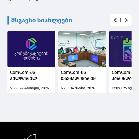
მსგავსი სიახლეები
ComCom-მა
ComCom-ის
ComCom-მა
კულტურულ-
თავმჯდომარემ
კანონდარღ
შემოქმედებითი
მსოფლიო ბანკის
„ტვ პირველ
5:56 • 24 აპრილი, 2026
6:23 • 14 მაისი, 2026
12:09 • 25 ივნის
რადიოს კონკურსი
წარმომადგენელთან
2500 ლარი
გამოაცხადა
მიმდინარე
დააჯარიმა
თანამშრომლობა
და სამომავლო
პროექტები
განიხილა