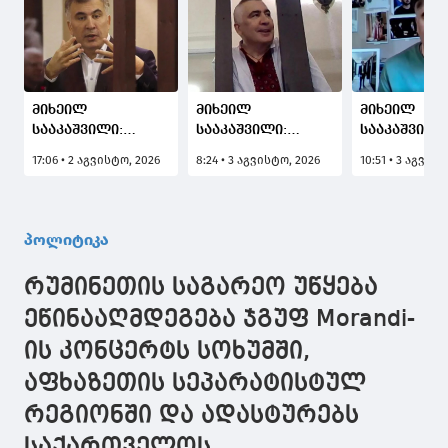
მიხეილ
მიხეილ
მიხეილ
სააკაშვილი:
სააკაშვილი:
სააკაშვილი
„ოპოზიციონერები“
ჩათვალეთ რომ
"გამაოგნებ
17:06 • 2 აგვისტო, 2026
8:24 • 3 აგვისტო, 2026
10:51 • 3 აგვის
თავიანთ
პენელოპა
პლაჟზე
წარუმატებლობას
საქართველოს
წამოწოლი
საკუთარ თავს კი
მართვის
ბაბლს რო
არა, მე
სადავეებია,
შურს, რომ 
პოლიტიკა
მაბრალებენ და
ხოლო მისი ხელის
ვნახე ფლე
ცდილობენ,
მთხოვნელები
შემოტანილ
რუმინეთის საგარეო უწყება
ჩამწიხლონ,
ქართველი
"ოდისევსის
გამანადგურონ
"ოპოზიციონერები",
პირატული ვ
ეწინააღმდეგება ჯგუფ Morandi-
რომლებიც
არ გინდათ
ის კონცერტს სოხუმში,
ხვდებიან რომ
დღით
პენელოპას მე
გამიცვალ
აფხაზეთის სეპარატისტულ
უფრო
ადგილი?"
შევესაბამები
რეგიონში და ადასტურებს