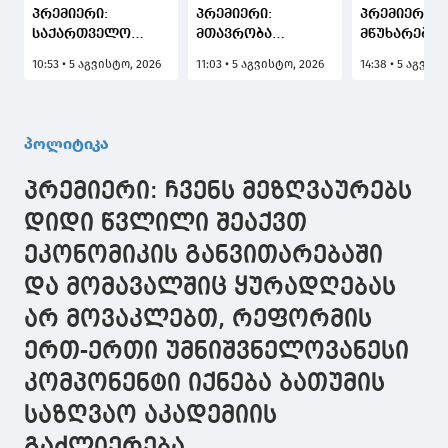
პრემიერი:
პრემიერი:
პრემიერი: 
საქართველო
მთავრობა
მწუხარებას
მსოფლიოში ერთ-
ყველაფერს
გამოვთქვა
10:53 • 5 აგვისტო, 2026
11:03 • 5 აგვისტო, 2026
14:38 • 5 აგვის
ერთი პირველი
გააკეთებს
სამცხე-ჯავ
ქვეყანაა,
იმისათვის, რომ
მხარეში
რომელიც
კიდევ უფრო
სახელმწიფ
მედიკამენტ
მეტად გააღრმაოს
რწმუნებული
პოლიტიკა
"ჯივინოსტატს"
როგორც
ზაალ
შეიძენს და
პოლიტიკური, ისე
გელაშვილი
პრემიერი: ჩვენს მეზღვაურებს
დაავადების
სავაჭრო-
გარდაცვალ
მართვის
ეკონომიკური
გამო, ჩვენ
დიდი წვლილი შეაქვთ
სახელმწიფო
ურთიერთობები
მისი
ეკონომიკის განვითარებაში
პროგრამაში
ცენტრალური
გარდაცვალ
დანერგავს
აზიის ქვეყნებთან
მძიმე დანა
და მომავალშიც ყურადღებას
არ მოვაკლებთ, რეფორმის
ერთ-ერთი უმნიშვნელოვანესი
კომპონენტი იქნება ბათუმის
საზღვაო აკადემიის