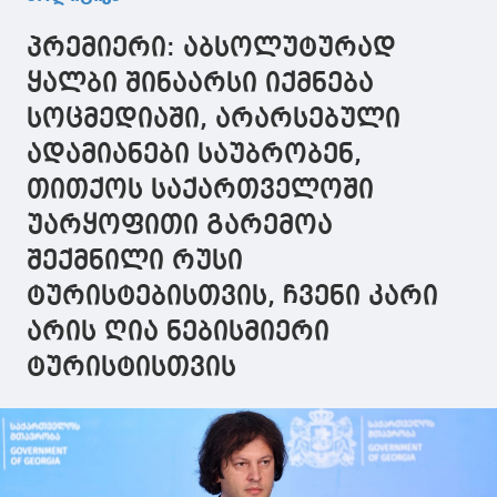
უნგრეთის
ენერგეტიკის
წარმომადგ
მთავრობების
სამინისტროს
მონაწილეო
პრემიერი: აბსოლუტურად
მაღალი რანგის
სახელმწიფო
"მწვანე
წარმომადგენლებთან
მდივანს და
ენერგეტიკ
ყალბი შინაარსი იქმნება
ერთად, „მწვანე
რუმინეთის
დერეფნის“
სოცმედიაში, არარსებული
ენერგეტიკული
ენერგეტიკის
მე-12
დერეფნის“ მე-12
სამინიტროს
მინისტერი
ადამიანები საუბრობენ,
მინისტერიალში
სახელმწიფო
გაიმართა
მიიღებს
მდივანს შეხვდა
თითქოს საქართველოში
მონაწილეობას
უარყოფითი გარემოა
შექმნილი რუსი
ტურისტებისთვის, ჩვენი კარი
არის ღია ნებისმიერი
ტურისტისთვის