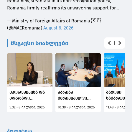
Remaining steadfast in its non-recognition policy,
Romania firmly reaffirms its unwavering support for…
— Ministry of Foreign Affairs of Romania 🇷🇴
(@MAERomania)
August 6, 2026
მსგავსი სიახლეები
ეკონომიკისა და
მარიამ
ბაქოში
მდგრადი
ქვრივიშვილი
საქართველ
განვითარების
აზერბაიჯანის
აზერბაიჯან
5:32 • 8 ივლისი, 2026
10:39 • 8 ივლისი, 2026
11:48 • 8 ივლის
მინისტრი მარიამ
ენერგეტიკის
რუმინეთისა
ქვრივიშვილი,
მინისტრს,
უნგრეთის
აზერბაიჯანის,
უნგრეთის
მთავრობებ
რუმინეთისა და
ეკონომიკის და
მაღალი რა
პოლიტიკა