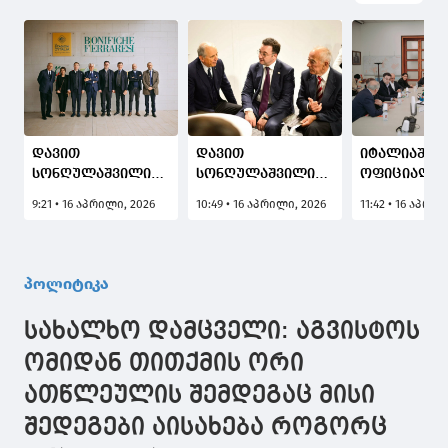
დავით
დავით
იტალიაში
სონღულაშვილი
სონღულაშვილი
ოფიციალუ
იტალიური
Istituto Agrario di
ვიზიტის
9:21 • 16 აპრილი, 2026
10:49 • 16 აპრილი, 2026
11:42 • 16 აპრი
აგროინდუსტრიული
San Michele
ფარგლებში
ჯგუფის "Bonifiche
all’Adige
დავით
Ferraresi"
პრეზიდენტს,
სონღულაშ
საქმიანობის
ფრანჩესკო
მრავალპრ
პოლიტიკა
მიმართულებებს
სპანოლის შეხვდა
აგროინდუ
გაეცნო
კომპანიის
სახალხო დამცველი: აგვისტოს
"Mazzoni"
მფლობელებ
ომიდან თითქმის ორი
ხელმძღვან
ათწლეულის შემდეგაც მისი
შეხვდა
შედეგები აისახება როგორც