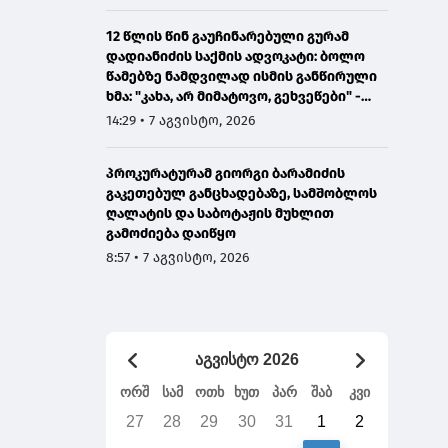
12 წლის წინ გაუჩინარებული გურამ
დადიანიძის საქმის ადვოკატი: ბოლო
წამებზე ნამდვილად ისმის განწირული
ხმა: "კახა, არ მიმატოვო, გეხვეწები" -
ვიდეოს დადებას ვაპირებდით
14:29 • 7 აგვისტო, 2026
ორშაბათისთვის, რადგან "გაჟონა",
ამიტომ დღეს მომიწია
პროკურატურამ გიორგი ბარამიძის
გაკეთებულ განცხადებაზე, სამშობლოს
ღალატის და საბოტაჟის მუხლით
გამოძიება დაიწყო
8:57 • 7 აგვისტო, 2026
აგვისტო 2026
ორშ
სამ
ოთხ
ხუთ
პარ
შაბ
კვი
27
28
29
30
31
1
2