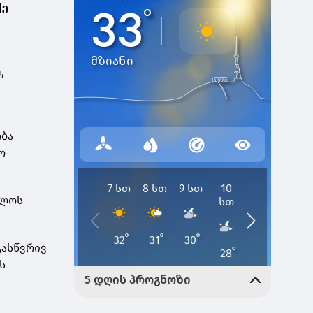
ქე
,
ობა
ო
ელოს
გასწვრივ
ს