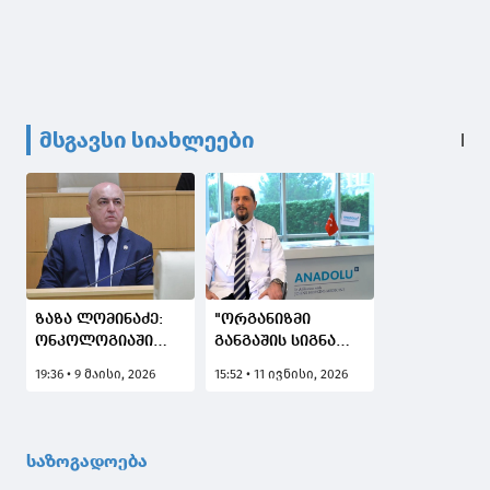
მსგავსი სიახლეები
ზაზა ლომინაძე:
"ორგანიზმი
ონკოლოგიაში
განგაშის სიგნალს
დღეს გვყავს 30
არ მოგცემთ,
19:36 • 9 მაისი, 2026
15:52 • 11 ივნისი, 2026
ათასამდე
მაგრამ,
პაციენტი მაშინ,
შესაძლოა, საქმე
როდესაც გვაქვს
გვქონდეს
უფასო სკრინინგი
სიმსივნესთან" -
საზოგადოება
- ძუძუს კიბოს,
ინტერვიუ