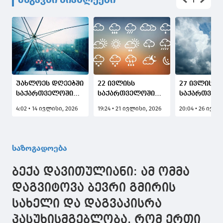
უახლოეს დღეებში
22 ივლისს
27 ივლისს,
საქართველოში
საქართველოში
საქართველ
მაღალი
უმეტესად
თითქმის ყ
4:02 • 14 ივლისი, 2026
19:24 • 21 ივლისი, 2026
20:04 • 26 ივლი
ტემპერატურის
ღრუბლიანი
ქალაქში უმ
ფონზე
ამინდია
ღრუბლიანი
მოსალოდნელია
მოსალოდნელი -
ამინდია
დროგამოშვებით
პროგნოზი
მოსალოდნ
საზოგადოება
ნალექიანი
ქალაქების
ამინდი, ზოგან -
მიხედვით
ბექა დავითულიანი: ამ ომმა
სეტყვა და ქარი
დაგვიტოვა ბევრი გმირის
სახელი და დაგვაკისრა
პასუხისმგებლობა, რომ ერთი