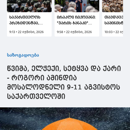
საქართველოს
ირაკლი ჩიქოვანი:
თავდაცვის
პრეზიდენტმა,
"ჯარის ბანაკი"
სამინისტრ
მიხეილ
ერთ-ერთი
პროექტი - 
9:13 • 22 ივნისი, 2026
9:58 • 22 ივნისი, 2026
10:03 • 22 ივნის
ყაველაშვილმა
წარმატებული
ბანაკი" და
"ჯარის ბანაკის"
პროექტია,
2026 წლის გახსნის
რომელიც
ცერემონიაზე
ახალგაზრდებთან
საზოგადოება
ახალგაზრდებს
მიმართებით
მიმართა
გვაქვს
წვიმა, ელჭექი, სეტყვა და ქარი
- როგორი ამინდია
მოსალოდნელი 9-11 აგვისტოს
საქართველოში