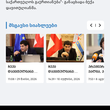
საქართველოს გაერთიანება“- განაცხადა ბექა
დავითულიანმა.
მსგავსი სიახლეები
ბექა
ბექა
პრემიერი: ჩ
დავითულიანი:
დავითულიანი:
ვალია, პატ
სისტემური
კრწანისის ტყე-
მივაგოთ
11:08 • 29 მაისი, 2026
14:39 • 10 ივლისი, 2026
7:53 • 8 აგვისტ
დანაშაული არის
პარკის
აგვისტოს ო
ის, როდესაც
მიმდებარედ
დაღუპული
სისტემა ხელს
მშენებლობასთან
გმირების ხ
აფარებს შესაძლო
დაკავშირებით
მათი
დამნაშავეებს, რაც
სპეკულაციები არ
პატრიოტიზ
წინა
სრულდება
არის