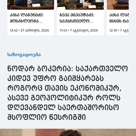
კახა ლაბუჩიძე:
ბექა მიქაუტაძე:
კახა ლაბუჩი
მოსახლეობა
საქართველო
ისნის რაიონ
დადებითად
ხდება
მეტრომშენ
12:42 • 27 აპრილი, 2026
11:43 • 7 აგვისტო, 2026
12:18 • 7 აგვის
აფასებს
მსოფლიოში ერთ-
დასახლებაშ
მუნიციპალიტეტის
ერთი პირველი
მთის ძირის
შეთავაზებას და
ქვეყანა,
ქუჩაზე,
თანამშრომლობაზე
რომელიც
მასშტაბური
საზოგადოება
სრულ მზაობას
მედიკამენტ
სარეაბილი
გამოთქვამს
ჯივინოსტატს
სამუშაოები
ნოდარ ბოკერია: საქართველო
შეიძენს და
ჩატარდება
სახელმწიფო
კიდევ უფრო გაიმყარებს
პროგრამაში
როგორც თავის ეკონომიკურ,
დანერგავს
ასევე გეოპოლიტიკურ როლს
დღევანდელ საერთაშორისო
მსოფლიო წესრიგში