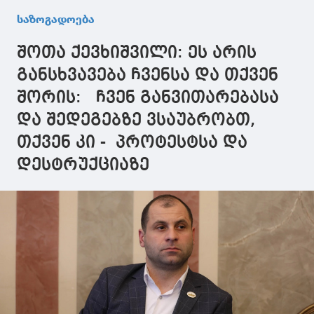
თანამედროვე
შეიძლება,
ოპოზიციის
საზოგადოება
არქიტექტურა
საკრებულოში
მხოლოდ დ
ტრადიციული
ამდენი ხანი იყო
მხოლოდ
შოთა ქევხიშვილი: ეს არის
ძეგლების
და ვერ არკვევდე,
პოლიტიკუ
გვერდით - ეს
რომ თბილისის
ქულების და
განსხვავება ჩვენსა და თქვენ
იქნება ახალი
აეროპორტი არ
ასპარეზია -
შორის: ჩვენ განვითარებასა
მიმდინარეობა
არის თბილისის
არანაირი ზ
თბილისურ
მერიის
ხალხზე მათ
და შედეგებზე ვსაუბრობთ,
არქიტექტურაში
ორგანიზაცია
ამოძრავებ
თქვენ კი - პროტესტსა და
დესტრუქციაზე