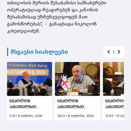
თბილისის მერიის შესაბამისი სამსახურები
ოპერატიულად რეაგირებენ და კანონის
შესაბამისად უზრუნველყოფენ მათ
გამოსწორებას“, - განაცხადა ნიკოლოზ
კახეთელიძემ.
მსგავსი სიახლეები
ნიკოლოზ
ნიკოლოზ
ნიკოლოზ
კახეთელიძე:
კახეთელიძე:
კახეთელიძე
ისტორიულ
ოპოზიციონერებს
სტიქია, უხვ
5:16 • 5 ივნისი, 2026
16:43 • 8 ივლისი, 2026
12:03 • 10 ივლი
არეალში უნდა
ხალხზე არანაირი
ნალექი, ეს 
შეიქმნას
ზრუნვა არ
თემებია,
უკომპრომისოდ
ამოძრავებთ, არ
რომლებიც