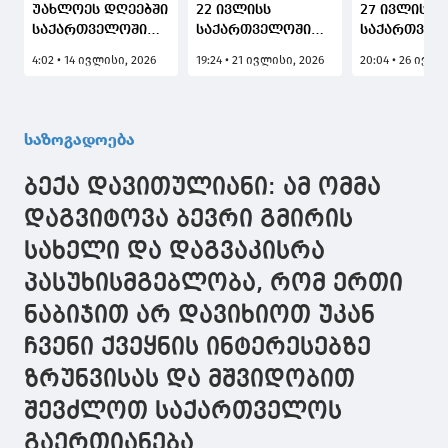
უახლოეს დღეებში
22 ივლისს
27 ივლისს,
საქართველოში
საქართველოში
საქართველ
მაღალი
უმეტესად
თითქმის ყ
4:02 • 14 ივლისი, 2026
19:24 • 21 ივლისი, 2026
20:04 • 26 ივლი
ტემპერატურის
ღრუბლიანი
ქალაქში უმ
ფონზე
ამინდია
ღრუბლიანი
მოსალოდნელია
მოსალოდნელი -
ამინდია
დროგამოშვებით
პროგნოზი
მოსალოდნ
საზოგადოება
ნალექიანი
ქალაქების
ამინდი, ზოგან -
მიხედვით
ბექა დავითულიანი: ამ ომმა
სეტყვა და ქარი
დაგვიტოვა ბევრი გმირის
სახელი და დაგვაკისრა
პასუხისმგებლობა, რომ ერთი
ნაბიჯით არ დავიხიოთ უკან
ჩვენი ქვეყნის ინტერესებზე
ზრუნვისას და მშვიდობით
შევძლოთ საქართველოს
გაერთიანება