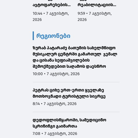
ავტოფარეხების
რეაბილიტაციის
რ თავ
დემონტაჟის
სამუშაოები
ძაღლე
10:44 • 7 აგვისტო,
9:59 • 7 აგვისტო,
8:28 • 
შემდეგ სკვერი
დაათვალიერა
ჰიპერ
2026
2026
2026
მოეწყობა
მართვ
პროგრ
რეგიონები
მიმდი
გაეცნ
ზურაბ პატარაძე ბათუმის სახელმწიფო
მუსიკალურ ცენტრში გამართულ ჯემალ
და ცისანა სეფიაშვილების
შემოქმედებით საღამოს დაესწრო
10:00 • 7 აგვისტო, 2026
პეტრას ციხე ერთ-ერთი ყველაზე
მოთხოვნადი ტურისტული სივრცე
8:14 • 7 აგვისტო, 2026
დედოფლისწყაროში, სამედიცინო
სკრინინგი გაიმართა
7:08 • 7 აგვისტო, 2026