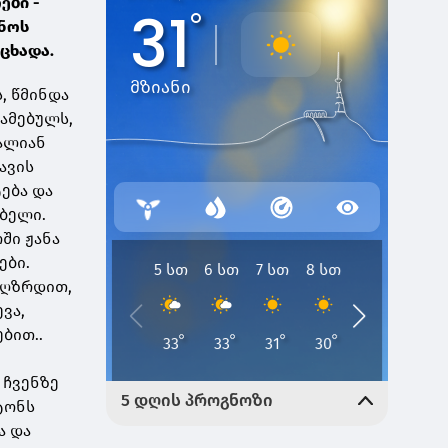
ები -
ინოს
ცხადა.
, წმინდა
წამებულს,
ძალიან
ავის
ება და
ობელი.
ში ჟანა
ები.
აღზრდით,
ვა,
ბით..
 ჩვენზე
ტონს
ა და