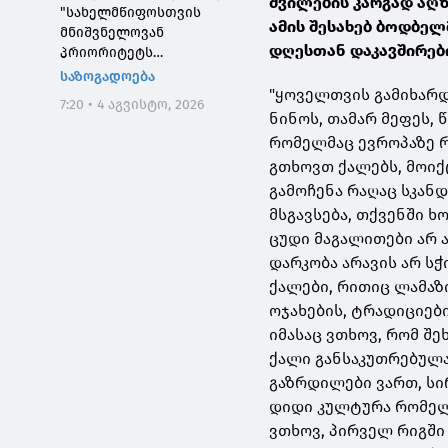
შვილების კარგად აღზ
"სახელმწიფოსთვის
ამის შესახებ ბოდბელ
მნიშვნელოვან
დღესთან დაკავშირები
პრიორიტეტს
საქართველოს ტყეების,
საზოგადოება
განსაკუთრებით კი
"ყოველთვის გამიხარ
7:20 • 4 აგვისტო, 2026
დეგრადირებული
ნინოს, თამარ მეფეს,
ტყეების აღდგენა
რომელმაც ევროპაზე რ
წარმოადგენს"
გთხოვთ ქალებს, მოიქ
გამოჩენა რაღაც სკან
მსგავსება, თქვენში ხ
ცუდი მაგალითები არ ა
დარკობა არავის არ სჭ
ქალები, რითიც ლამაზ
ოჯახების, ტრადიციები
იმასაც ვთხოვ, რომ შე
ქალი განსაკუთრებულა
გაზრდილები ვართ, სი
დიდი კულტურა რომელ 
ვთხოვ, პირველ რიგში