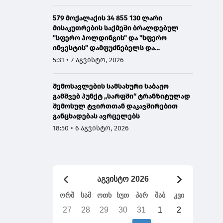
579 მოქალაქის 34 855 130 ლარი
მისაკუთრების საქმეში ბრალდებულ
"სფერო ჰოლდინგის" და "სფერო
ინვესტის" დამფუძნებელს და
თანამშრომელს 12 და 8 წლით
5:31 • 7 აგვისტო, 2026
პატიმრობა მიესაჯათ
შემოსავლების სამსახური საბაჟო
გამშვებ პუნქტ „სარფში“ ტრანზიტულად
შემოსულ ტვირთთან დაკავშირებით
განცხადებას ავრცელებს
18:50 • 6 აგვისტო, 2026
აგვისტო 2026
ორშ
სამ
ოთხ
ხუთ
პარ
შაბ
კვი
27
28
29
30
31
1
2