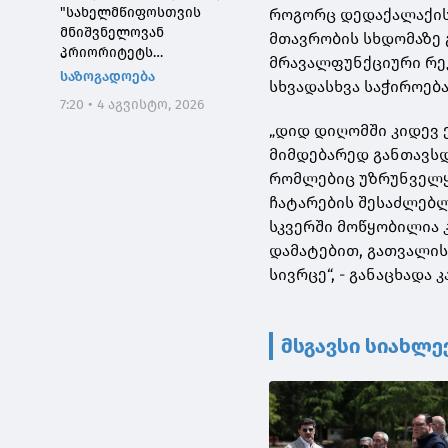
"სახელმწიფოსთვის
როგორც დედაქალაქის 
მნიშვნელოვან
მთავრობის სხდომაზე 
პრიორიტეტს
მრავალფუნქციური რე
საქართველოს ტყეების,
საზოგადოება
სხვადასხვა საჭიროებ
განსაკუთრებით კი
7:20 • 4 აგვისტო, 2026
დეგრადირებული
„დიდ დიღომში კიდევ ე
ტყეების აღდგენა
წარმოადგენს"
მიმდებარედ განთავსდ
რომლებიც უზრუნველყ
ჩატარების შესაძლებლ
სკვერში მოწყობილია 
დამატებით, გათვალი
სივრცე“, - განაცხადა კ
მსგავსი სიახლე