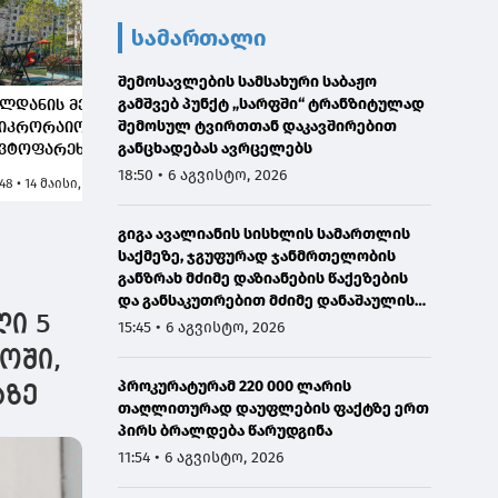
სამართალი
შემოსავლების სამსახური საბაჟო
გამშვებ პუნქტ „სარფში“ ტრანზიტულად
ლდანის მე-6
ვაზისუბანში 2008 წლის
შემოსულ ტვირთთან დაკავშირებით
იკრორაიონში,
ომში დაღუპული
განცხადებას ავრცელებს
ვტოფარეხებისა და
გმირის - ზურაბ
კანონო
ბეგიაშვილის
18:50 • 6 აგვისტო, 2026
:48 • 14 მაისი, 2026
10:59 • 28 მაისი, 2026
ემოღობვების
სახელობის სკვერი
ემონტაჟის შემდეგ
რეაბილიტირდა
გიგა ავალიანის სისხლის სამართლის
კვერი მოეწყო
საქმეზე, ჯგუფურად ჯანმრთელობის
განზრახ მძიმე დაზიანების წაქეზების
და განსაკუთრებით მძიმე დანაშაულის
ლი 5
შეუტყობინებლობის ფაქტებზე ორ პირს
15:45 • 6 აგვისტო, 2026
ბრალდება წარედგინა
ოში,
პროკურატურამ 220 000 ლარის
აზე
თაღლითურად დაუფლების ფაქტზე ერთ
პირს ბრალდება წარუდგინა
11:54 • 6 აგვისტო, 2026