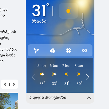
ს
ე და
ბის
კორპუსის
ტური,
ს
ილიკები.
ვო ზონა.
ლი