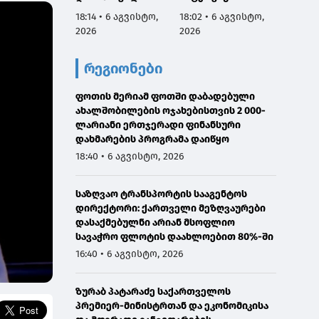
აგვისტოს
სამარცხვინო
ვეტერ
18:14 • 6 აგვისტო,
18:02 • 6 აგვისტო,
17:50 •
ნამდვილად
სადაც აფხაზებს
სახელ
2026
2026
2026
იმყოფებოდა
პატივით
მივმარ
საავადმყოფოში,
მოიხსენიებს და
ბარამი
რეგიონები
რამდენიმე კვირით
მათ ღირსებას
საჯარ
ადრე დაგეგმილ
უწონებს
მოიხა
გამოკვლევაზე
ფოთის მერიამ ფოთში დაბადებული
უარყოს
ახალშობილების ოჯახებისთვის 2 000-
გავრც
ლარიანი ერთჯერადი ფინანსური
დაუდა
დახმარების პროგრამა დაიწყო
ინფორმ
წარმო
18:40 • 6 აგვისტო, 2026
მტკიც
საზღვაო ტრანსპორტის სააგენტოს
დირექტორი: ქართველი მეზღვაურები
დასაქმებულნი არიან მსოფლიო
სავაჭრო ფლოტის დაახლოებით 80%-ში
16:40 • 6 აგვისტო, 2026
ზურაბ პატარაძე საქართველოს
პრემიერ-მინისტრთან და ეკონომიკისა