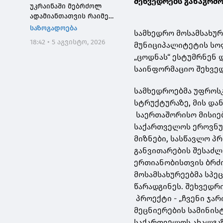
შეხვედრებს განაგრძ
უკრაინაში მებრძოლ
ადამიანთათვის რაიმე
შემზღუდავი ნორმა არ
საზოგადოება
სამხედრო მოსამსახურ
დაუდგენია
18:42 • 5 აგვისტო, 2026
მუნიციპალიტეტის სოფ
„ცოდნას“ ესტუმრნენ 
საინფორმაციო შეხვე
სამხედროებმა უფროსკ
სტრუქტურაზე, მის და
საერთაშორისო მისიებ
საქართველოს ეროვნულ
მიზნები, სასწავლო პ
განვითარების შესაძლ
ერთიანობისთვის ბრძ
მოსამსახურეებმა სპ
წარადგინეს. შეხვედრ
პროექტი - „ჩვენი ჯა
მეცნიერების სამინი
საქართველოს ახალგაზ