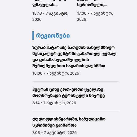
ფშაველას
სერიოზული,
პროექ
გამზირების
ოფიციალური
იწყება
18:43 • 7 აგვისტო,
17:00 • 7 აგვისტო,
16:38 •
კვეთიდან ჟვანიას
განცხადება ჩემგან
2026
2026
2026
მოედნის
ამ 10 თვის
მიმართულებით
მანძილზე, ამიტომ
რეგიონები
მოძრაობა
კიდევ ერთხელ
დროებით
გთხოვთ,
შეიზღუდება
ზურაბ პატარაძე ბათუმის სახელმწიფო
დამეხმარეთ
მუსიკალურ ცენტრში გამართულ ჯემალ
გაზიარებაში"
და ცისანა სეფიაშვილების
შემოქმედებით საღამოს დაესწრო
10:00 • 7 აგვისტო, 2026
პეტრას ციხე ერთ-ერთი ყველაზე
მოთხოვნადი ტურისტული სივრცე
8:14 • 7 აგვისტო, 2026
დედოფლისწყაროში, სამედიცინო
სკრინინგი გაიმართა
7:08 • 7 აგვისტო, 2026