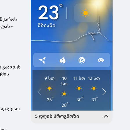
იწყაროს
ლას -
 გააცნეს
უმის
ც
გადაეცათ.
ართ