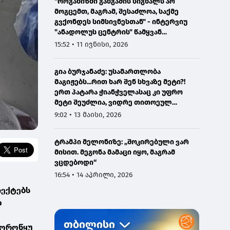
"ორგანიზმი განგაშის სიგნალს არ
მოგცემთ, მაგრამ, შესაძლოა, საქმე
გვქონდეს სიმსივნესთან" - ინტერვიუ
"ანადოლუს ცენტრის" წამყვან
ონკოლოგთან
15:52 • 11 ივნისი, 2026
გია ბურჯანაძე: უსამართლობა
მაგიჟებს...რით ხარ შენ სხვაზე მეტი?!
ერთ პატარა ჭიანჭველასაც კი უფრო
მეტი შეუძლია, ვიდრე თითოეულ
ჩვენგანს...
9:02 • 13 მაისი, 2026
ტრამპი მელონიზე: „შოკირებული ვარ
მისით. მეგონა მამაცი იყო, მაგრამ
ვცდებოდი“
16:54 • 14 აპრილი, 2026
იექტებს
ო
ჩხოროწყუ