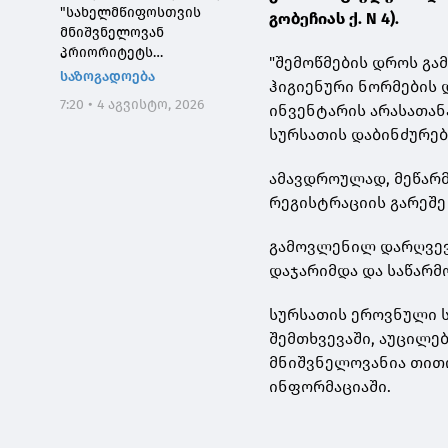
"სახელმწიფოსთვის
გობეჩიას ქ. N 4).
მნიშვნელოვან
პრიორიტეტს
"შემოწმების დროს გა
საქართველოს ტყეების,
საზოგადოება
ჰიგიენური ნორმების 
განსაკუთრებით კი
7:20 • 4 აგვისტო, 2026
ინვენტარის არასათან
დეგრადირებული
ტყეების აღდგენა
სურსათის დაბინძურებ
წარმოადგენს"
ამავდროულად, მეწარმ
რეგისტრაციის გარეშე
გამოვლენილ დარღვევე
დაჯარიმდა და საწარმ
სურსათის ეროვნული ს
შემთხვევაში, აუცილე
მნიშვნელოვანია თითო
ინფორმაციაში.