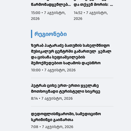
წარმომადგენლები
და თქვენ შორის:
გაიმყა
საუბრობენ ისეთ
ჩვენ
როგორ
15:00 • 7 აგვისტო,
14:52 • 7 აგვისტო,
12:56 •
საკითხებზე,
განვითარებასა და
ეკონომ
2026
2026
2026
რომელთა არსი ან
შედეგებზე
გეოპო
სათანადოდ ვერ
ვსაუბრობთ, თქვენ
როლს
რეგიონები
გაუგიათ, ან
კი - პროტესტსა და
დღევა
საზოგადოებას
დესტრუქციაზე
საერთ
შეგნებულად
ზურაბ პატარაძე ბათუმის სახელმწიფო
მსოფ
აწვდიან არასწორ
მუსიკალურ ცენტრში გამართულ ჯემალ
წესრი
ინფორმაციას"
და ცისანა სეფიაშვილების
შემოქმედებით საღამოს დაესწრო
10:00 • 7 აგვისტო, 2026
პეტრას ციხე ერთ-ერთი ყველაზე
მოთხოვნადი ტურისტული სივრცე
8:14 • 7 აგვისტო, 2026
დედოფლისწყაროში, სამედიცინო
სკრინინგი გაიმართა
7:08 • 7 აგვისტო, 2026