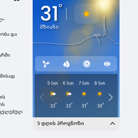
ლ-
ობა და
ტრში
ამისად
ის
ის
რცელებულ