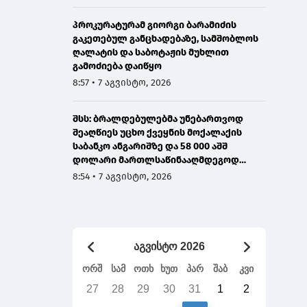
ამიტომ დღეს მომიწია
პროკურატურამ გიორგი ბარამიძის
გაკეთებულ განცხადებაზე, სამშობლოს
ღალატის და საბოტაჟის მუხლით
გამოძიება დაიწყო
8:57 • 7 აგვისტო, 2026
შსს: ბრალდებულებმა უნებართვოდ
შეაღწიეს უცხო ქვეყნის მოქალაქის
საბანკო ანგარიშზე და 58 000 აშშ
დოლარი მართლსაწინააღმდეგოდ
მიითვისეს - დაკავებულია 1 პირი,
8:54 • 7 აგვისტო, 2026
მეორეზე ძებნა გამოცხადდა
აგვისტო 2026
ორშ
სამ
ოთხ
ხუთ
პარ
შაბ
კვი
27
28
29
30
31
1
2