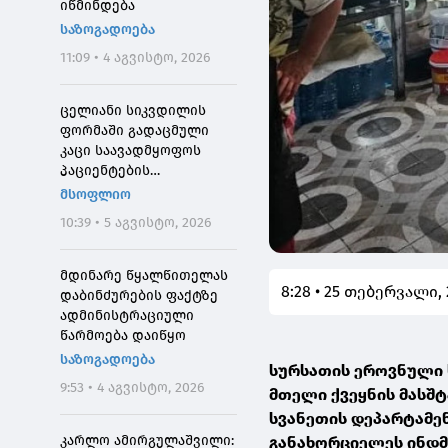
იწმინდება
საზოგადოება
11:09 • 4 აგვისტო, 2026
ცელიანი სიკვდილის
ფორმაში გადაცმული
კაცი საავადმყოფოს
პაციენტების
შეშინებისთვის
მსოფლიო
დააჯარიმეს
10:39 • 5 აგვისტო, 2026
მდინარე წყალწითელას
8:28 • 25 თებერვალი,
დაბინძურების ფაქტზე
ადმინისტრაციული
წარმოება დაიწყო
საზოგადოება
სურსათის ეროვნული 
9:53 • 4 აგვისტო, 2026
მთელი ქვეყნის მასშ
სვანეთის დეპარტამე
კარლო ამირგულაშვილი:
განახორციელეს ინდმე