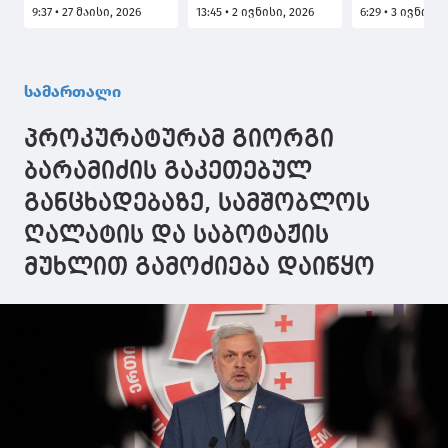
ერთი კერძო
წლის მოკლა,
ვუერთდები
9:37 • 27 მაისი, 2026
13:45 • 2 ივნისი, 2026
6:29 • 3 ივნისი,
საბავშვო ბაღის
პროკურატურამ
მოთხოვნას,
აღმზრდელს,
ბრალი წარუდგინა
მაღალი
მცირეწლოვნის
საჯაროობი
მიმართ ჩადენილი
პირობებში
სამართალი
ძალადობის
წარიმართო
ფაქტზე ბრალი
საზოგადოე
პროკურატურამ გიორგი
წარედგინა - მას 2
მიეცეს საშ
წლამდე
თავად შეაფ
ბარამიძის გაკეთებულ
პატიმრობა
თუ რამდენ
განცხადებაზე, სამშობლოს
ემუქრება
სამართლია
ირაკლი ჩი
ღალატის და საბოტაჟის
მიმართ
წარდგენილ
მუხლით გამოძიება დაიწყო
ბრალი