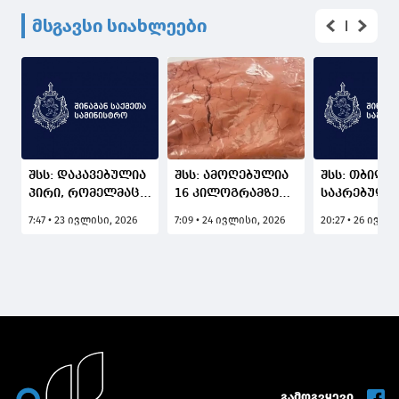
მსგავსი სიახლეები
შსს: დაკავებულია
შსს: ამოღებულია
შსს: თბილი
პირი, რომელმაც
16 კილოგრამზე
საკრებულო
ფიზიკურად
მეტი სხვადასხვა
მიმდებარე
7:47 • 23 ივლისი, 2026
7:09 • 24 ივლისი, 2026
20:27 • 26 ივლი
იძალადა ონისე
სახის ნარკოტიკი
ტერიტორია
ოქრიაშვილზე და
ამოიღეს -
დაკავებული
შემთხვევის
დაკავებულია 3
პირი, რომ
ადგილიდან
პირი
საჯარო სივ
მიიმალა
შეურაცხმყ
ბანერები ე
გამოგვყევი