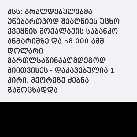
ბარამიძეზეც
ივლისის
ჰქონდეთ და ასეთ
პოლიტსაბჭოს
შსს: ბრალდებულებმა
სისულელეებს
სხდომაზე
ალაპარაკებენ
არალეგიტიმური
უნებართვოდ შეაღწიეს უცხო
არაფერი იყო
ქვეყნის მოქალაქის საბანკო
ანგარიშზე და 58 000 აშშ
დოლარი
მართლსაწინააღმდეგოდ
მიითვისეს - დაკავებულია 1
პირი, მეორეზე ძებნა
გამოცხადდა