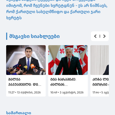
იმიტომ, რომ ჩვენები ხვრეტდნენ - ეს არ ნიშნავს,
რომ ქართული სახელმწიფო და ქართული ჯარი
ხვრეტს
მსგავსი სიახლეები
შალვა
გია ბარამიძე:
კობა ლიკლი
პაპუაშვილი: დიდი
ძალიან
გიორგი ბარ
ეჭვი მაქვს,პირადი
გამიკვირდა თინა
ბევრი რამი
11:27 • 13 ივლისი, 2026
10:49 • 3 აგვისტო, 2026
17:44 • 5 აგვის
ცხოვრების
ბოკუჩავას
მოსმენა და
ამსახველი
განცხადება,
კითხვაზე პ
ფარული
"ნაციონალური
გაცემა მოუ
ჩანაწერები
მოძრაობის" 30
სამართალი