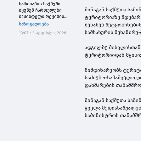
ხარძიანის საქმეში
შინაგან საქმეთა სამ
იყვნენ ჩართულები
მაშინდელი რეჟიმის
ტერიტორიაზე მდებარ
მაღალჩინოსნები, ეს
საზოგადოება
შესახებ შეტყობინების
საქმე კიდევ ერთხელ
სამსახურის მეხანძრე
13:07 • 3 აგვისტო, 2026
შეგვახსენებს იმას, თუ
როგორი სისხლიანი იყო,
ადგილზე მისვლისთანა
პირდაპირი გაგებით,
"ნაცმოძრაობის" რეჟიმი
ტერიტორიიდან მყისიე
მიმდინარეობს ტერიტო
საძიებო-სამაშველო ღ
დახმარების თანამშრ
შინაგან საქმეთა სამ
ყველა მედიასაშუალებ
სამინისტროს თანამშრ