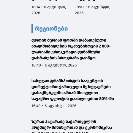
აგვისტოს
სამარცხვინო
ვეტერ
18:14 • 6 აგვისტო,
18:02 • 6 აგვისტო,
17:50 •
ნამდვილად
სადაც აფხაზებს
სახელ
2026
2026
2026
იმყოფებოდა
პატივით
მივმარ
საავადმყოფოში,
მოიხსენიებს და
ბარამი
რეგიონები
რამდენიმე კვირით
მათ ღირსებას
საჯარ
ადრე დაგეგმილ
უწონებს
მოიხა
გამოკვლევაზე
ფოთის მერიამ ფოთში დაბადებული
უარყოს
ახალშობილების ოჯახებისთვის 2 000-
გავრც
ლარიანი ერთჯერადი ფინანსური
დაუდა
დახმარების პროგრამა დაიწყო
ინფორმ
წარმო
18:40 • 6 აგვისტო, 2026
მტკიც
საზღვაო ტრანსპორტის სააგენტოს
დირექტორი: ქართველი მეზღვაურები
დასაქმებულნი არიან მსოფლიო
სავაჭრო ფლოტის დაახლოებით 80%-ში
16:40 • 6 აგვისტო, 2026
ზურაბ პატარაძე საქართველოს
პრემიერ-მინისტრთან და ეკონომიკისა