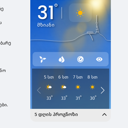
არე
ს
ებარე
ინო
ები.