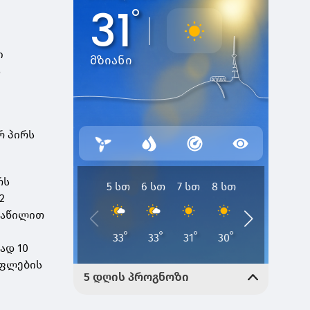
ი
ს
რ პირს
რს
2
 ნაწილით
ად 10
უფლების