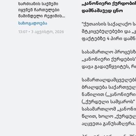
„კანონიერი ქურდობის
ხარძიანის საქმეში
იყვნენ ჩართულები
დამნაშავედ ცნო
მაშინდელი რეჟიმის
მაღალჩინოსნები, ეს
საზოგადოება
"ქუთაისის საქალაქო 
საქმე კიდევ ერთხელ
მტკიცებულებები და „
13:07 • 3 აგვისტო, 2026
შეგვახსენებს იმას, თუ
ფაქტებზე 4 პირი დამნ
როგორი სისხლიანი იყო,
პირდაპირი გაგებით,
სასამართლო პროცესზ
"ნაცმოძრაობის" რეჟიმი
„კანონიერი ქურდების
დავა გადაუწყვიტეს, 
სამართალდამცველებმა
ბრალდება საქართველო
ნაწილით (,,კანონიერ
(,,ქურდული სამყაროს“
სასამართლომ „კანონი
წლით, ხოლო „ქურდულ
აღკვეთა განუსაზღვრა.