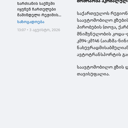
მოძრაობა აკრძალულ
ხარძიანის საქმეში
იყვნენ ჩართულები
საქართველოს რეგიონ
მაშინდელი რეჟიმის
საავტომობილო გზები
მაღალჩინოსნები, ეს
საზოგადოება
საქმე კიდევ ერთხელ
პირობების (თოვა, ქა
13:07 • 3 აგვისტო, 2026
შეგვახსენებს იმას, თუ
მნიშვნელობის კოდა–
როგორი სისხლიანი იყო,
კმ94-კმ146 (აიაზმა-ნ
პირდაპირი გაგებით,
ნახევრადმისაბმელია
"ნაცმოძრაობის" რეჟიმი
ავტოტრანსპორტის გა
საავტომობილო გზის 
თავისუფალია.