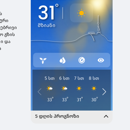
ს
ური
ოებრივი
ო გზის
ნი და
ს