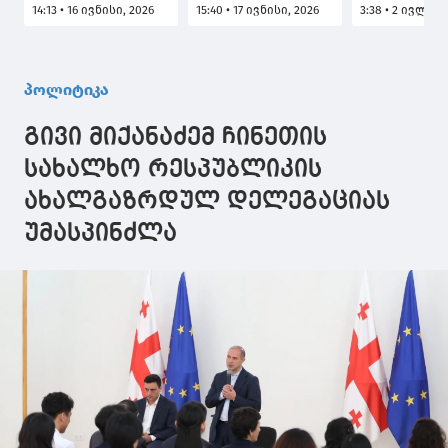
14:13 • 16 ივნისი, 2026
15:40 • 17 ივნისი, 2026
3:38 • 2 ივლისი
საჩივარმა
დანაშაულის
ჩინეთს და ჩ
გაგრძელება
შესაძლო ჩადენის
ქვეყანამ,
ჰპოვოს არა
ფაქტთან
რომელიც
სამოქალაქო,
დაკავშირებით
პირდაპირ ი
პოლიტიკა
არამედ სისხლის
გამოძიება დაიწყო
გზაზე ვდგა
სამართლის
რაც დღეს ა
გივი მიქანაძემ ჩინეთის
მიმართულებით
ყველაზე
მნიშვნელოვ
სახალხო რესპუბლიკის
არ უნდა
ახალგაზრდულ დელეგაციას
დავამყარო
ურთიერთობ
უმასპინძლა
ჩვენს
მეზობლებთ