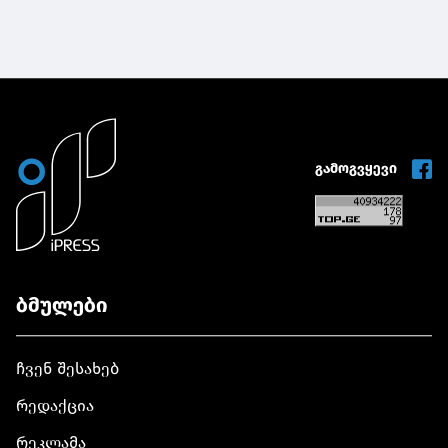
ორმხრივი
უნივერსიტეტთან
პრეზიდენტ
შეხვედრა
პარტნიორობის
უმასპინძლა
გამართა
გაძლიერების
პერსპერქტივები
განიხილეს
გამოგვყევი
ბმულები
ჩვენ შესახებ
რედაქცია
რეკლამა