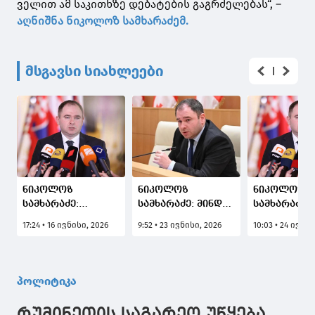
ველით ამ საკითხზე დებატების გაგრძელებას“, –
აღნიშნა ნიკოლოზ სამხარაძემ.
მსგავსი სიახლეები
ნიკოლოზ
ნიკოლოზ
ნიკოლოზ
სამხარაძე:
სამხარაძე: მინდა
სამხარაძე: 
ლუქსემბურგის
ყველა
არ დავბრუ
17:24 • 16 ივნისი, 2026
9:52 • 23 ივნისი, 2026
10:03 • 24 ივნის
მხარეს ვთხოვეთ,
დავამშვიდო, რომ
ევროპის სა
ევროკომისიასთან
ვიზის დიალოგი
საპარლამე
დააყენოს საკითხი
არის
ასამბლეაში
საქართველოსთან
ჩვეულებრივი
ვიდრე ჩვენ
პოლიტიკა
დიალოგის
ტექნიკური
დელეგაციი
განახლების
საკითხი,
მანდატები 
რუმინეთის საგარეო უწყება