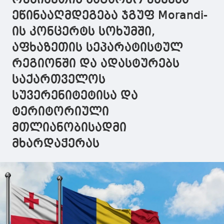
შესახებ, მზად
ევროკომისიას
იქნება
ვართ კრიტიკულ
აქვს
სრულყოფი
ეწინააღმდეგება ჯგუფ Morandi-
საკითხებზე
ვალდებულება,
და უპირობ
ის კონცერტს სოხუმში,
სასაუბროდ
რომ ჩაატაროს
ცნობილი
სავიზო დიალოგი
აფხაზეთის სეპარატისტულ
იმ ქვეყანასთან,
რომელსაც აქვს
რეგიონში და ადასტურებს
უვიზო მიმოსვლა
საქართველოს
სუვერენიტეტისა და
ტერიტორიული
მთლიანობისადმი
მხარდაჭერას