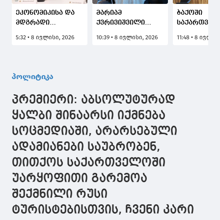
ეკონომიკისა და
მარიამ
ბაქოში
მდგრადი
ქვრივიშვილი
საქართველ
განვითარების
აზერბაიჯანის
აზერბაიჯან
5:32 • 8 ივლისი, 2026
10:39 • 8 ივლისი, 2026
11:48 • 8 ივლის
მინისტრი მარიამ
ენერგეტიკის
რუმინეთისა
ქვრივიშვილი,
მინისტრს,
უნგრეთის
აზერბაიჯანის,
უნგრეთის
მთავრობებ
რუმინეთისა და
ეკონომიკის და
მაღალი რა
პოლიტიკა
უნგრეთის
ენერგეტიკის
წარმომადგ
მთავრობების
სამინისტროს
მონაწილეო
პრემიერი: აბსოლუტურად
მაღალი რანგის
სახელმწიფო
"მწვანე
წარმომადგენლებთან
მდივანს და
ენერგეტიკ
ყალბი შინაარსი იქმნება
ერთად, „მწვანე
რუმინეთის
დერეფნის“
სოცმედიაში, არარსებული
ენერგეტიკული
ენერგეტიკის
მე-12
დერეფნის“ მე-12
სამინიტროს
მინისტერი
ადამიანები საუბრობენ,
მინისტერიალში
სახელმწიფო
გაიმართა
მიიღებს
მდივანს შეხვდა
თითქოს საქართველოში
მონაწილეობას
უარყოფითი გარემოა
შექმნილი რუსი
ტურისტებისთვის, ჩვენი კარი