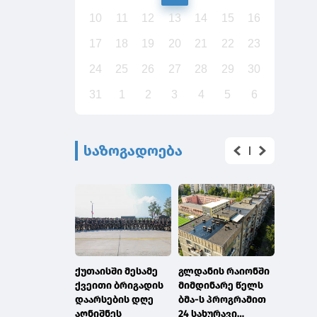
10
11
12
13
14
15
16
17
18
19
20
21
22
23
24
25
26
27
28
29
30
31
1
2
3
4
5
6
საზოგადოება
ქუთაისში მესამე
გლდანის რაიონში
გაერო
ქვეითი ბრიგადის
მიმდინარე წელს
გლობა
დაარსების დღე
ბმა-ს პროგრამით
გეოსი
აღნიშნეს
24 სახურავი
ინფორ