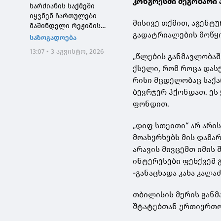
კონგრესში მეგობარი 
ხარძიანის საქმეში
იყვნენ ჩართულები
მისივე თქმით, აგენ
მაშინდელი რეჟიმის
გადატრიალების მოწყ
მაღალჩინოსნები, ეს
საზოგადოება
საქმე კიდევ ერთხელ
13:07 • 3 აგვისტო, 2026
შეგვახსენებს იმას, თუ
„წლების განმავლობაშ
როგორი სისხლიანი იყო,
ქსელი, რომ როცა დას
პირდაპირი გაგებით,
რისი მცდელობაც საქ
"ნაცმოძრაობის" რეჟიმი
ბევრჯერ ჰქონდათ. ეს
ფონდით.
„დიფ სთეითი“ არ არის
მოახერხებს მის დამარ
არავის მივცემთ იმის 
ინტერესები ფეხქვეშ 
-განაცხადა კახა კალაძ
თბილისის მერის განმ
შტატებთან ურთიერთო