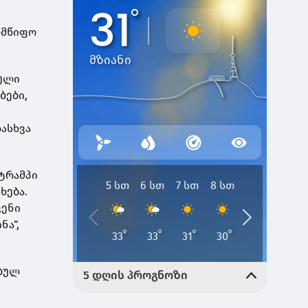
ლმწიფო
რული
ბები,
დასხვა
 ტრამპი
ხება.
ვენი
ნა“,
ებულ