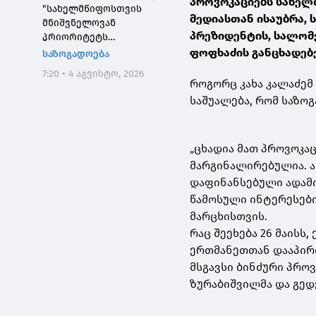
პროვოკაციებს სახელმ
"სახელმწიფოსთვის
მედიასთან ისაუბრა, 
მნიშვნელოვან
პრეზიდენტის, სალომ
პრიორიტეტს
საქართველოს ტყეების,
ფოფხაძის განცხადებე
საზოგადოება
განსაკუთრებით კი
7:20 • 4 აგვისტო, 2026
დეგრადირებული
როგორც კახა კალაძემ 
ტყეების აღდგენა
საშუალება, რომ საზო
წარმოადგენს"
„ცხადია მათ პროვოკა
მარგინალირებულია. ა
დაფინანსებული ადამი
წამოსული ინტერესები
მარცხისთვის.
რაც შეეხება 26 მაისს
ერთმანეთთან დააპირი
მსგავსი ბინძური პრო
ზურაბიშვილმა და გედე