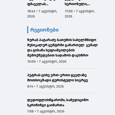
ფშაველას
სერიოზული,
პროექ
გამზირების
ოფიციალური
იწყება
18:43 • 7 აგვისტო,
17:00 • 7 აგვისტო,
16:38 •
კვეთიდან ჟვანიას
განცხადება ჩემგან
2026
2026
2026
მოედნის
ამ 10 თვის
მიმართულებით
მანძილზე, ამიტომ
რეგიონები
მოძრაობა
კიდევ ერთხელ
დროებით
გთხოვთ,
შეიზღუდება
ზურაბ პატარაძე ბათუმის სახელმწიფო
დამეხმარეთ
მუსიკალურ ცენტრში გამართულ ჯემალ
გაზიარებაში"
და ცისანა სეფიაშვილების
შემოქმედებით საღამოს დაესწრო
10:00 • 7 აგვისტო, 2026
პეტრას ციხე ერთ-ერთი ყველაზე
მოთხოვნადი ტურისტული სივრცე
8:14 • 7 აგვისტო, 2026
დედოფლისწყაროში, სამედიცინო
სკრინინგი გაიმართა
7:08 • 7 აგვისტო, 2026