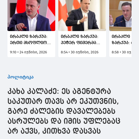
ირაკლი ზარქუა:
ირაკლი ზარქუა:
ირაკლი
ერთი მსოფლიო
პეტერ ფიშერმა
ზარქუა: რა
ჩემპიონატია
დიპლომატიურ
გვაინტერეს
9:10 • 24 ივნისი, 2026
8:54 • 30 ივნისი, 2026
8:58 • 30 ივნის
გასართობი და
სამსახურს თავი
ნანულას
მეორე ამ
ვერ გაართვა,
ციფრულად
"კარენოი"
მისია არც
აირჩევენ თ
„ნაცების“ და
გაუგრძელეს და
სოციალურ
პოლიტიკა
ახალი „ნაცების“
ისე
ქსელით, "ნ
დაპირისპირება,
დაამთავრებინეს
თემა ჩავლ
კახა კალაძე: ეს აგენტურა
საგიჟეთი აქვთ
კარიერა - კარგად
იყოს
საკუთარ თავს არ ეკუთვნის,
გარე ძალების დავალებებს
ასრულებს და იმის უფლებაც
არ აქვს, კითხვა დასვას