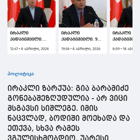
ირაკლი
ირაკლი
ირაკლი
ქადაგიშვილი:
ქადაგიშვილი: 9
ქადაგიშვილ
სამწუხაროდ,
აპრილის აქციაზე
საქართვე
12:47 • 8 აპრილი, 2026
19:56 • 8 აპრილი, 2026
8:09 • 18 აპრილ
უკრაინის
მკაფიოდ იყო
ყოველთვის
ხელისუფლება
ნათქვამი, რომ
არის, იყოს 
საქართველოში
ვიბრძვით ჩვენი
აღმოსავლე
დანაშაულის
ქვეყნის
და დასავლ
პოლიტიკა
ჩამდენ
თავისუფლებისათვის.
შორის, თავ
ადამიანებს
ეს მთავარი
გამოცდილე
ირაკლი ზარქუა: გია ბარამიძე
იფარებს,
პოლიტიკური
და
საშუალება თუ
მდგენელი,
ღირებულებ
გონებაშეზღუდულია - არ ვიცი
მიეცემათ,
მოსკოვისთვის
წვლილი შე
მსგავსი სიშლეგე. იმის
ეცდებიან,
ყველაზე უფრო
საერთო მიზ
ქართულ
მიუღებელი იყო
ნაცვლად, ბოდიში მოეხადა და
პოლიტიკაში
დააბრუნონ
ეთქვა, სხვა რამეს
ვგულისხმობდიო, უარესი