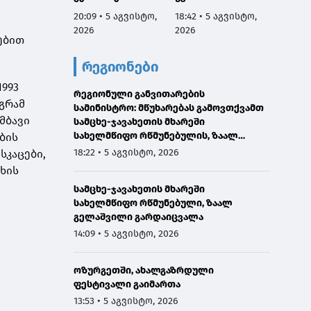
იმყოფებოდა ლანა
მებრძოლ
ს მიწო
20:09 • 5 აგვისტო,
18:42 • 5 აგვისტო,
18:35 •
ლატარიას სახლში,
ადამიანთათვის
შეწყვე
2026
2026
2026
მის ოჯახს
რაიმე შემზღუდავი
სატუმ
ებით
მიუსამძიმრა და
ნორმა არ
სადგუ
რეგიონები
გარდაცვლილის
დაუდგენია
მუშაობ
სულის საოხად
ავტომ
1993
პანაშვიდი
რეგიონული განვითარების
შეჩერ
გრამ
აღავლინა
სამინისტრო: მწუხარებას გამოვთქვამთ
მბავი
სამცხე-ჯავახეთის მხარეში
სახელმწიფო რწმუნებულის, ზაალ
ების
გელაშვილის გარდაცვალების გამო
18:22 • 5 აგვისტო, 2026
სკაცები,
უხის
სამცხე-ჯავახეთის მხარეში
სახელმწიფო რწმუნებული, ზაალ
გელაშვილი გარდაიცვალა
14:09 • 5 აგვისტო, 2026
ოზურგეთში, ახალგაზრდული
ფესტივალი გაიმართა
13:53 • 5 აგვისტო, 2026