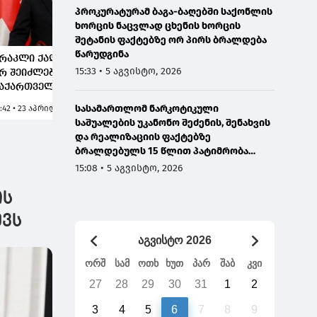
პროკურატურამ ბაგა-ბაღებში საქონლის
ხორცის ნაცვლად ცხენის ხორცის
შეტანის ფაქტებზე ორ პირს ბრალდება
წარუდგინა
რაკლი ქადაგიშვილი:
ირაკლი ქადაგიშვილი:
ირაკლ
15:33 • 5 აგვისტო, 2026
რ შეიძლება,
შეიძლება, უცხოელი
577-კა
აქართველოს ამ
კონსულტანტი გყავდეს,
საფრა
პოზიციისგან რაიმე
საუბარია, რამდენად
ეროვნუ
სასამართლომ ნარკოტიკული
1:42 • 23 აპრილი, 2026
11:45 • 23 აპრილი, 2026
19:39 • 13
იკეთის მოლოდინი
კანონიერად
დეპუტ
საშუალების უკანონო შეძენის, შენახვის
ქონდეს,
ურთიერთობ მასთან,
განცხა
და რეალიზაციის ფაქტებზე
ელისუფლებას ჰყავს
გვინახავს, "კანვასი",
განცხ
ბრალდებულს 15 წლით პატიმრობა
რა სუსტი, არამედ
თუ აკერმანი როგორ
საქარ
მიუსაჯა
15:08 • 5 აგვისტო, 2026
ესტრუქციული
ამზადებდნენ
წინაა
პოზიცია
ახალგაზრდებს
შეაია
ის
რევოლუციისთვის
ზურაბ
ევს
აგვისტო 2026
ორშ
სამ
ოთხ
ხუთ
პარ
შაბ
კვი
27
28
29
30
31
1
2
3
4
5
6
7
8
9