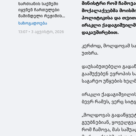
მინისტრი რომ ჩამოვა,
ხარძიანის საქმეში
იყვნენ ჩართულები
მოქალაქეებმა მოისმი
მაშინდელი რეჟიმის
პოლიტიკისა და თვით
მაღალჩინოსნები, ეს
საზოგადოება
ირაკლი ქადაგიშვილმ
საქმე კიდევ ერთხელ
13:07 • 3 აგვისტო, 2026
დაკავშირებით.
შეგვახსენებს იმას, თუ
როგორი სისხლიანი იყო,
კერძოდ, მოლდოვამ სა
პირდაპირი გაგებით,
"ნაცმოძრაობის" რეჟიმი
უთხრა.
დაუსაბუთებელი გადაწყ
გააშუქებენ ევროპის ს
საგარეო უწყების ხელ
ირაკლი ქადაგიშვილის
ბევრ რამეს, ვერც სი
„მოლდოვას გადაწყვეტ
გეუბნებიან, ყოველგვა
რომ ჩამოვა, მას საშუა