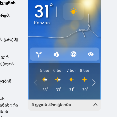
ქვეყნის
რემ,
ს გარეშე
 ვერ
რთველოს
ლებენ
ას
მინისტრი
ყნის