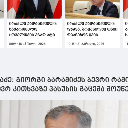
ირაკლი ქადაგიშვილი:
ირაკლი ქადაგიშვილი:
ი
საქართველო
დროა, ბრიუსელში თავი
ა
,
ყოველთვის მზად არის,
დაანებონ იმის
ს
იყოს ხიდი
დაბრალებას, რომ
ო
8:09 • 18 აპრილი, 2026
10:15 • 21 აპრილი, 2026
1
აღმოსავლეთსა და
საქართველო და მისი
ს
დასავლეთს შორის,
ხელისუფლება
ჰ
თავისი
დემოკრატიულ
ხ
გამოცდილებითა და
პროცესს აზიანებს
ა
ღირებულებებით
დ
ე
წვლილი შეიტანოს
ო
ძე: გიორგი ბარამიძეს ბევრი რამ
საერთო მიზნებში
ევრ კითხვაზე პასუხის გაცემა მოუწ