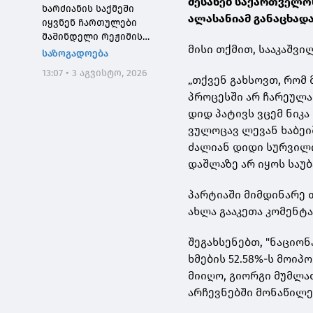
შესახებ საქართველო
ხარძიანის საქმეში
ალასანიამ განაცხადა
იყვნენ ჩართულები
მაშინდელი რეჟიმის
მისი თქმით, სააკაშვ
მაღალჩინოსნები, ეს
საზოგადოება
საქმე კიდევ ერთხელ
13:07 • 3 აგვისტო, 2026
შეგვახსენებს იმას, თუ
„თქვენ გახსოვთ, რომ 
როგორი სისხლიანი იყო,
პროცესში არ ჩარეულა 
პირდაპირი გაგებით,
დიდ პატივს ვცემ ნიკა
"ნაცმოძრაობის" რეჟიმი
ვულოცავ ლევან ხაბეი
ძალიან დიდი სურვილი
დაშლაზე არ იყოს საუბ
პარტიაში მიმდინარე 
ახლა გააკეთა კომენტა
შეგახსენებთ, "ნაციო
ხმების 52.58%-ს მოიპო
მიიღო, გიორგი მუმლაძ
არჩევნებში მონაწილეო