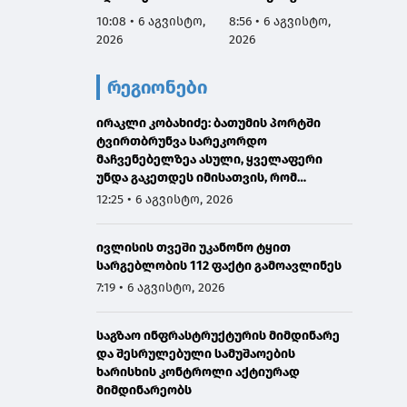
რეაბილიტირდა
მართვ
10:08 • 6 აგვისტო,
8:56 • 6 აგვისტო,
8:53 • 
ექსპე
2026
2026
2026
კომიტე
სესიის
რეგიონები
ფარგლ
საქარ
ირაკლი კობახიძე: ბათუმის პორტში
იუსტიც
ტვირთბრუნვა სარეკორდო
მინის
მაჩვენებელზეა ასული, ყველაფერი
მოადგ
უნდა გაკეთდეს იმისათვის, რომ
ზოდელ
მომავალში ჩვენი საპორტო
მაღალ
12:25 • 6 აგვისტო, 2026
ინფრასტრუქტურა მაქსიმალურად
ორმხრ
განვითარდეს
შეხვე
ივლისის თვეში უკანონო ტყით
გამარ
სარგებლობის 112 ფაქტი გამოავლინეს
7:19 • 6 აგვისტო, 2026
საგზაო ინფრასტრუქტურის მიმდინარე
და შესრულებული სამუშაოების
ხარისხის კონტროლი აქტიურად
მიმდინარეობს