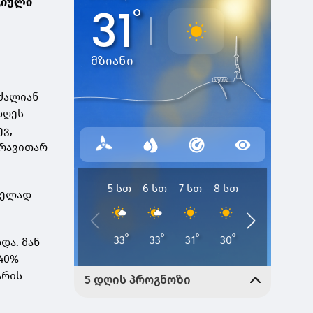
გიული
 ძალიან
 დღეს
ევ,
არავითარ
ველად
და. მან
 40%
არის