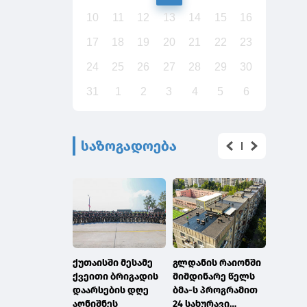
10
11
12
13
14
15
16
17
18
19
20
21
22
23
24
25
26
27
28
29
30
31
1
2
3
4
5
6
საზოგადოება
ქუთაისში მესამე
გლდანის რაიონში
გაერო
ქვეითი ბრიგადის
მიმდინარე წელს
გლობა
დაარსების დღე
ბმა-ს პროგრამით
გეოსი
აღნიშნეს
24 სახურავი
ინფორ