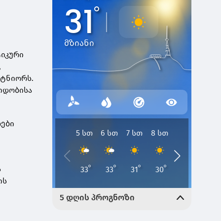
ტიკური
,
რტნიორს.
იდობისა
ოები
ს
ის